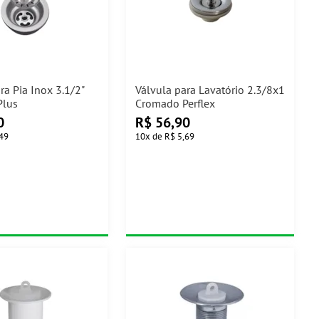
ra Pia Inox 3.1/2"
Válvula para Lavatório 2.3/8x1
Plus
Cromado Perflex
0
R$
56,90
,49
10
x
de
R$ 5,69