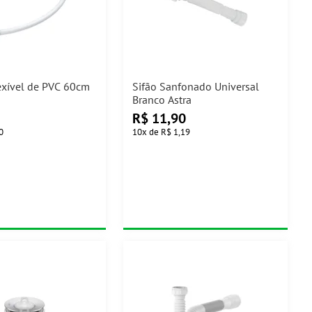
exível de PVC 60cm
Sifão Sanfonado Universal
Branco Astra
R$
11,90
0
10
x
de
R$ 1,19