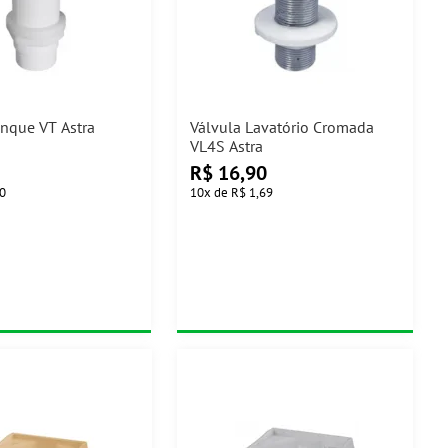
anque VT Astra
Válvula Lavatório Cromada
VL4S Astra
R$
16,90
10
10
x
de
R$ 1,69