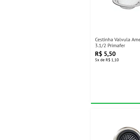
Cestinha Valvula Am
3.1/2 Primafer
R$
5,50
5
x
de
R$ 1,10