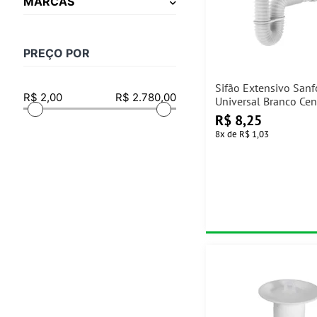
MARCAS
PREÇO POR
Sifão Extensivo San
Universal Branco Cen
R$
8,25
8
x
de
R$ 1,03