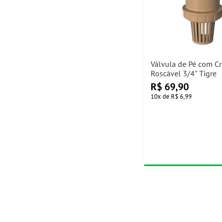
Válvula de Pé com Cr
Roscável 3/4" Tigre
R$
69,90
10
x
de
R$ 6,99