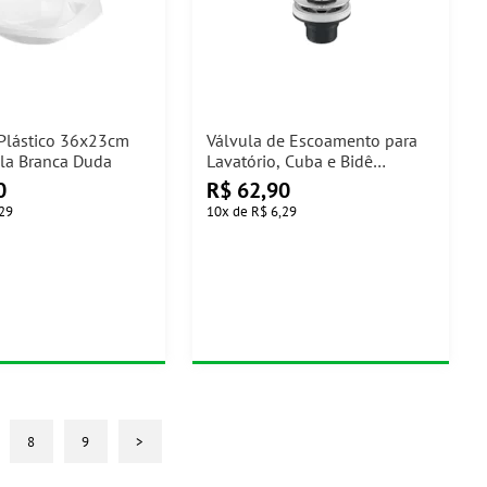
 Plástico 36x23cm
Válvula de Escoamento para
la Branca Duda
Lavatório, Cuba e Bidê
Cromado 1602.C Deca
0
R$
62,90
,29
10
x
de
R$ 6,29
8
9
>