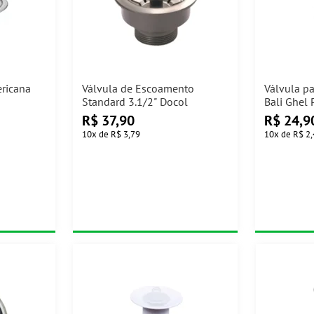
ericana
Válvula de Escoamento
Válvula pa
Standard 3.1/2" Docol
Bali Ghel 
R$
37,90
R$
24,9
10
x
de
R$ 3,79
10
x
de
R$ 2