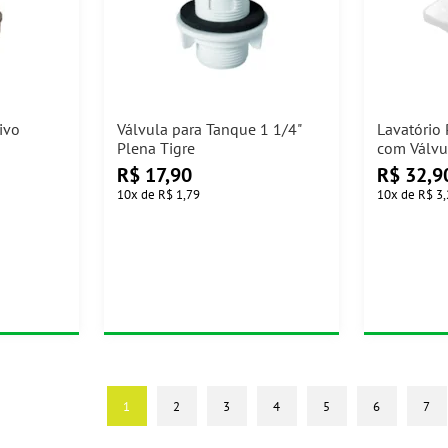
ivo
Válvula para Tanque 1 1/4"
Lavatório
Plena Tigre
com Válvu
R$
17,90
R$
32,9
10
x
de
R$ 1,79
10
x
de
R$ 3
1
2
3
4
5
6
7