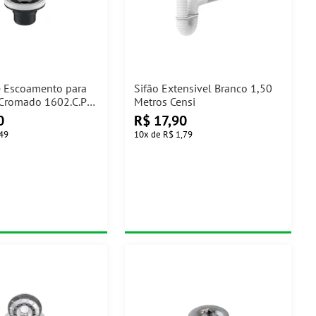
e Escoamento para
Sifão Extensivel Branco 1,50
 Cromado 1602.C.PLA
Metros Censi
0
R$
17,90
,49
10
x
de
R$ 1,79