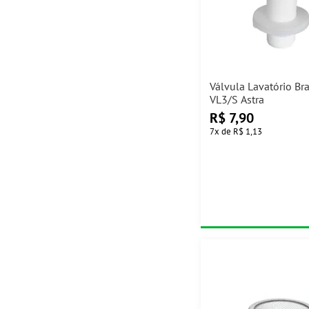
Válvula Lavatório Br
VL3/S Astra
R$
7,90
7
x
de
R$ 1,13