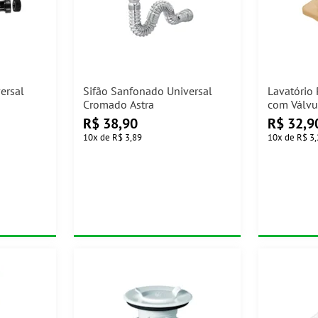
ersal
Sifão Sanfonado Universal
Lavatório
Cromado Astra
com Válvu
R$
38,90
R$
32,9
10
x
de
R$ 3,89
10
x
de
R$ 3