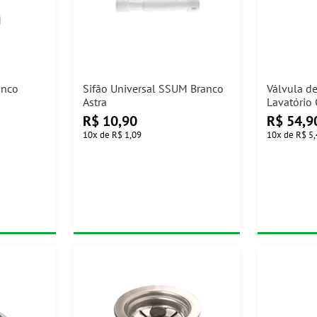
anco
Sifão Universal SSUM Branco
Válvula d
Astra
Lavatório
Deca
R$
10,90
R$
54,9
10
x
de
R$ 1,09
10
x
de
R$ 5