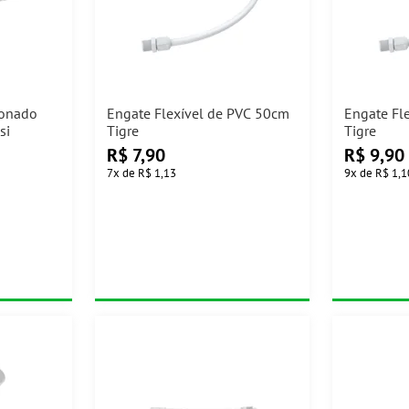
fonado
Engate Flexível de PVC 50cm
Engate Fl
si
Tigre
Tigre
R$
7,90
R$
9,90
7
x
de
R$ 1,13
9
x
de
R$ 1,1