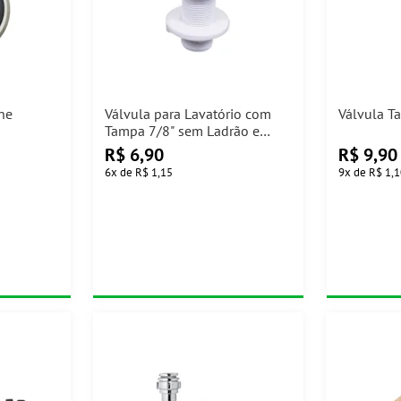
one
Válvula para Lavatório com
Válvula T
Tampa 7/8" sem Ladrão e
Unho 56mm Branco Astra
R$
6,90
R$
9,90
6
x
de
R$ 1,15
9
x
de
R$ 1,