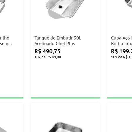
rilho
Tanque de Embutir 30L
Cuba Aço 
 sem
Acetinado Ghel Plus
Brilho 56
Válvula D
R$
490,75
R$
199,
10
x
de
R$ 49,08
10
x
de
R$ 1