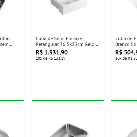
rilho
Cuba de Semi Encaixe
Cuba de E
 sem
Retangular 36,5x33cm Gelo
Branco S
L.733.17 Deca
L.31030.1
R$
1.331,90
R$
504,
10
x
de
R$ 133,19
10
x
de
R$ 5