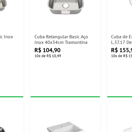
ic Inox
Cuba Retangular Basic Aço
Cuba de E
a
Inox 40x34cm Tramontina
L.37.17 D
R$
104,90
R$
155,
10
x
de
R$ 10,49
10
x
de
R$ 1