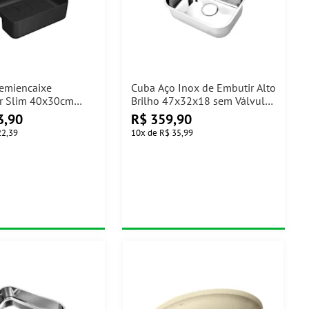
emiencaixe
Cuba Aço Inox de Embutir Alto
r Slim 40x30cm
Brilho 47x32x18 sem Válvula
co L.61040.M.94
Docol
3,90
R$
359,90
22,39
10
x
de
R$ 35,99