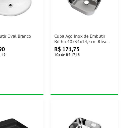
tir Oval Branco
Cuba Aço Inox de Embutir
Brilho 40x34x14,5cm Riva
sem Válvula Docol
90
R$
171,75
3,49
10
x
de
R$ 17,18