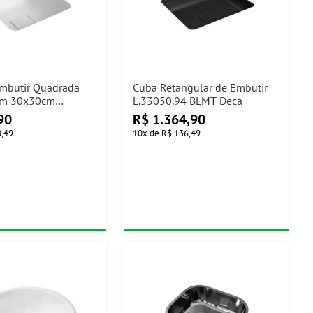
mbutir Quadrada
Cuba Retangular de Embutir
lim 30x30cm
L.33050.94 BLMT Deca
7 Deca
90
R$
1.364,90
0,49
10
x
de
R$ 136,49