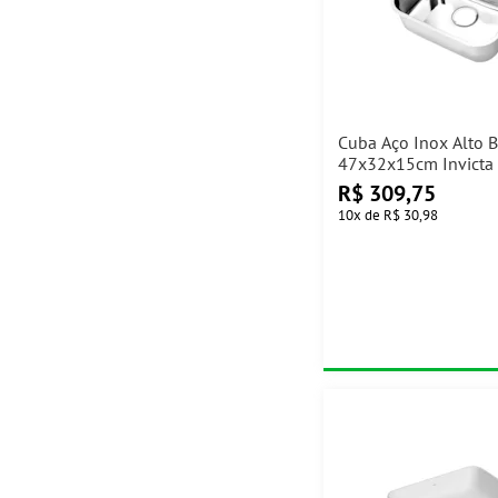
Cuba Aço Inox Alto B
47x32x15cm Invicta
Válvula Docol
R$
309,75
10
x
de
R$ 30,98