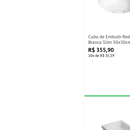
Cuba de Embutir Re
Branca Slim 30x30c
L.32030.17 Deca
R$
355,90
10
x
de
R$ 35,59