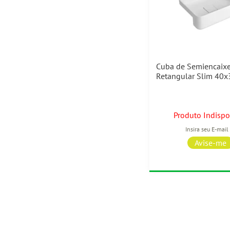
Cuba de Semiencaix
Retangular Slim 40
Branco L.63040.17 D
Produto Indispo