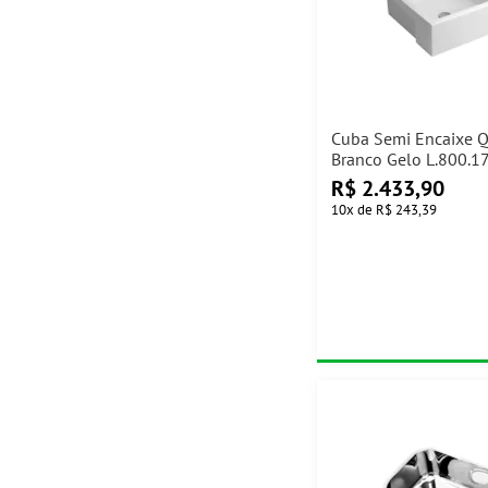
Cuba Semi Encaixe 
Branco Gelo L.800.1
R$
2.433,90
10
x
de
R$ 243,39