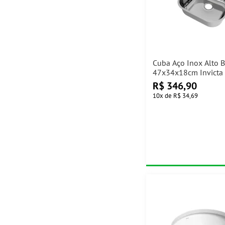
Cuba Aço Inox Alto B
47x34x18cm Invicta
Válvula Docol
R$
346,90
10
x
de
R$ 34,69