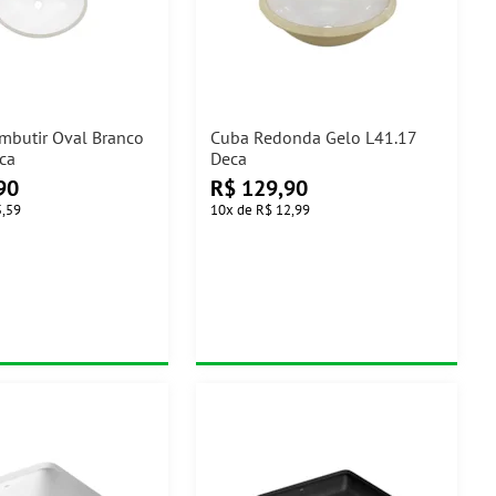
mbutir Oval Branco
Cuba Redonda Gelo L41.17
eca
Deca
90
R$
129,90
5,59
10
x
de
R$ 12,99