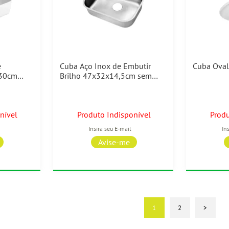
e
Cuba Aço Inox de Embutir
Cuba Oval
x30cm
Brilho 47x32x14,5cm sem
eca
Válvula Docol
nível
Produto Indisponível
Produ
1
2
>