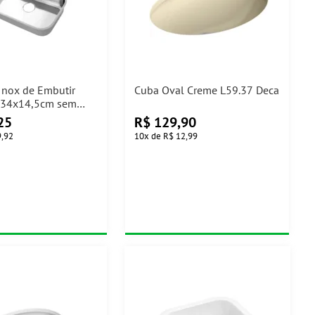
Inox de Embutir
Cuba Oval Creme L59.37 Deca
x34x14,5cm sem
ocol
25
R$
129,90
9,92
10
x
de
R$ 12,99