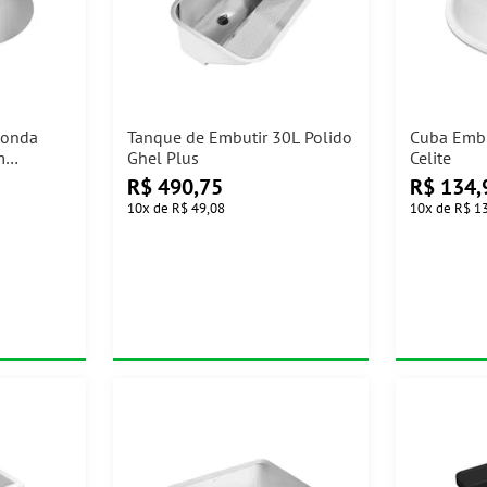
donda
Tanque de Embutir 30L Polido
Cuba Embu
m
Ghel Plus
Celite
R$
490,75
R$
134,
10
x
de
R$ 49,08
10
x
de
R$ 1