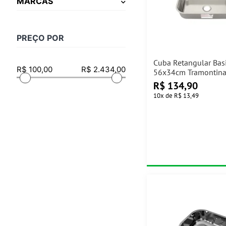
MARCAS
PREÇO POR
Cuba Retangular Bas
56x34cm Tramontin
R$
134,90
10
x
de
R$ 13,49