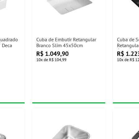
Quadrado
Cuba de Embutir Retangular
Cuba de S
7 Deca
Branco Slim 45x50cm
Retangula
Ébano Fos
R$
1.049,90
R$
1.22
Deca
10
x
de
R$ 104,99
10
x
de
R$ 1