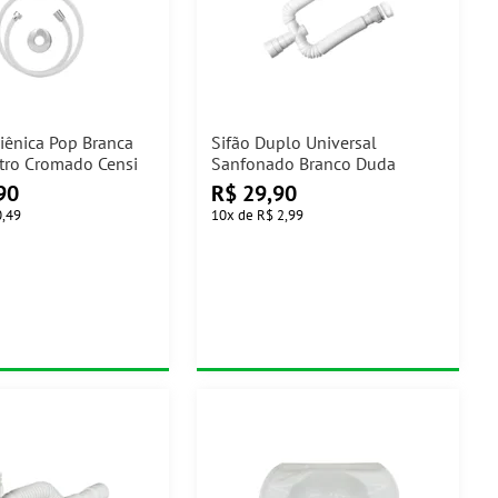
iênica Pop Branca
Sifão Duplo Universal
tro Cromado Censi
Sanfonado Branco Duda
90
R$
29,90
0,49
10
x
de
R$ 2,99