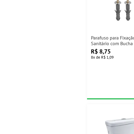
Parafuso para Fixaçã
Sanitário com Buch
Unidades Real Paraf
R$
8,75
8
x
de
R$ 1,09