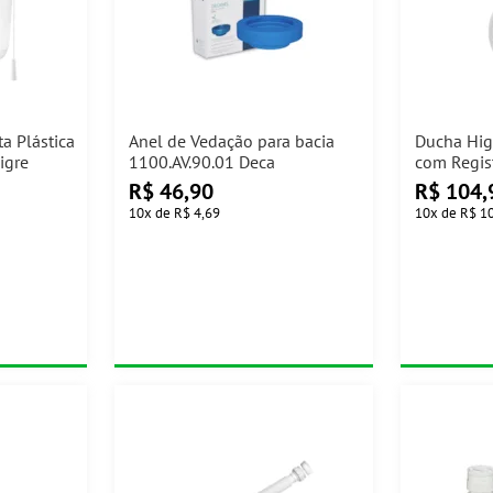
a Plástica
Anel de Vedação para bacia
Ducha Hig
igre
1100.AV.90.01 Deca
com Regis
R$
46,90
R$
104,
10
x
de
R$ 4,69
10
x
de
R$ 1