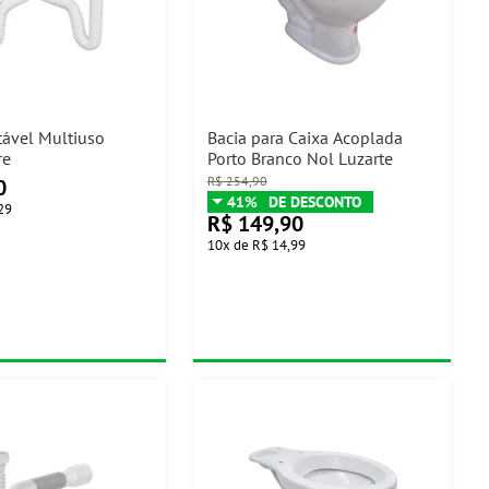
tável Multiuso
Bacia para Caixa Acoplada
re
Porto Branco Nol Luzarte
R$
254,90
0
41%
29
R$
149,90
10
x
de
R$ 14,99