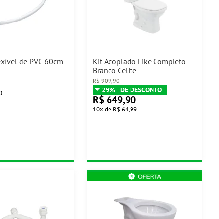
exível de PVC 60cm
Kit Acoplado Like Completo
Branco Celite
R$
909,90
29%
0
R$
649,90
10
x
de
R$ 64,99