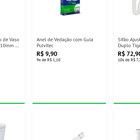
o de Vaso
Anel de Vedação com Guia
Sifão Ajus
a 10mm 2
Pulvitec
Duplo Tig
usos
R$
9,90
R$
72,9
9
x
de
R$ 1,10
10
x
de
R$ 7,