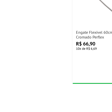
Engate Flexível 60c
Cromado Perflex
R$
66,90
10
x
de
R$ 6,69