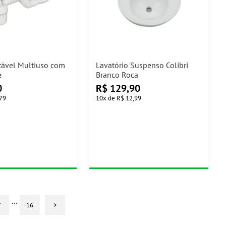
stável Multiuso com
Lavatório Suspenso Colibri
e
Branco Roca
0
R$
129,90
,79
10
x
de
R$ 12,99
...
7
16
>