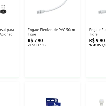
rsal para
Engate Flexível de PVC 50cm
Engate Fl
Acionador
Tigre
Tigre
R$
7,90
R$
9,90
7
x
de
R$ 1,13
9
x
de
R$ 1,1