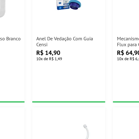
uso Branco
Anel De Vedação Com Guia
Mecanismo
Censi
Flux para
Censi
R$
14,90
R$
64,9
10
x
de
R$ 1,49
10
x
de
R$ 6