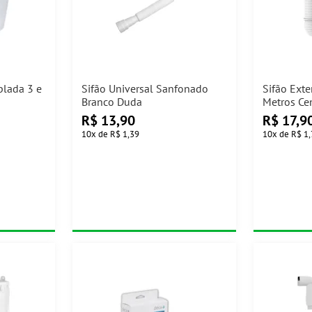
plada 3 e
Sifão Universal Sanfonado
Sifão Exte
Branco Duda
Metros Ce
R$
13,90
R$
17,9
10
x
de
R$ 1,39
10
x
de
R$ 1