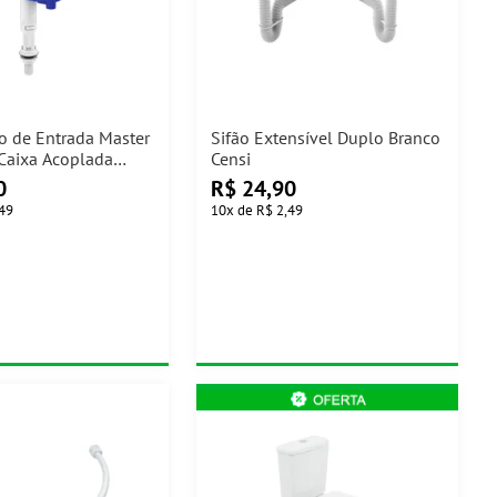
 de Entrada Master
Sifão Extensível Duplo Branco
 Caixa Acoplada
Censi
0
R$
24,90
,49
10
x
de
R$ 2,49