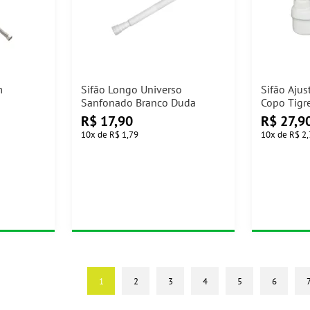
m
Sifão Longo Universo
Sifão Aju
Sanfonado Branco Duda
Copo Tigr
R$
17,90
R$
27,9
10
x
de
R$ 1,79
10
x
de
R$ 2
1
2
3
4
5
6