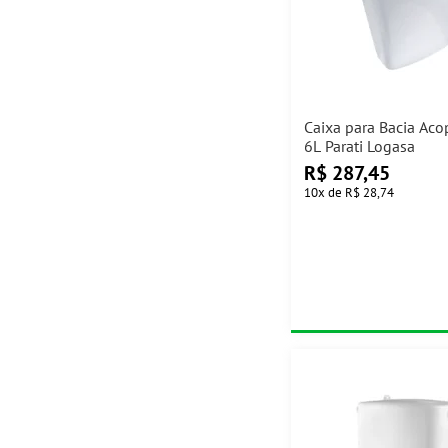
Caixa para Bacia Aco
6L Parati Logasa
R$
287,45
10
x
de
R$ 28,74