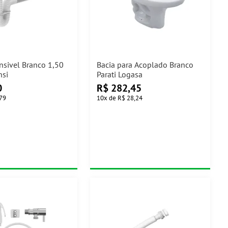
nsivel Branco 1,50
Bacia para Acoplado Branco
nsi
Parati Logasa
0
R$
282,45
,79
10
x
de
R$ 28,24