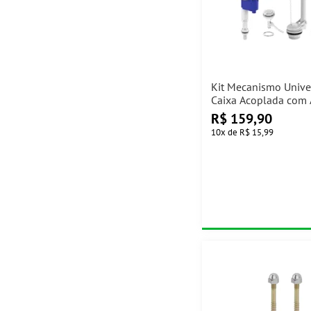
Kit Mecanismo Unive
Caixa Acoplada com 
Superior Censi
R$
159,90
10
x
de
R$ 15,99