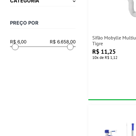
CATEGORIA
PREÇO POR
Sifão Mobylle Multi
Tigre
R$
11,25
10
x
de
R$ 1,12