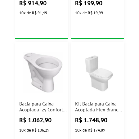
R$
914,90
R$
199,90
10
x
de
R$ 91,49
10
x
de
R$ 19,99
Bacia para Caixa
Kit Bacia para Caixa
Acoplada Izy Conforto
Acoplada Flex Branco
P115 17 Branco
KP.381.17 Deca
R$
1.062,90
R$
1.748,90
P.115.17 Deca
10
x
de
R$ 106,29
10
x
de
R$ 174,89