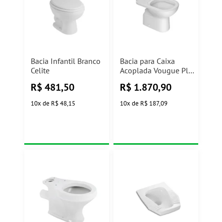
Bacia Infantil Branco
Bacia para Caixa
Celite
Acoplada Vougue Plus
Gelo GL.P505.17 Deca
R$
481,50
R$
1.870,90
10
x
de
R$ 48,15
10
x
de
R$ 187,09