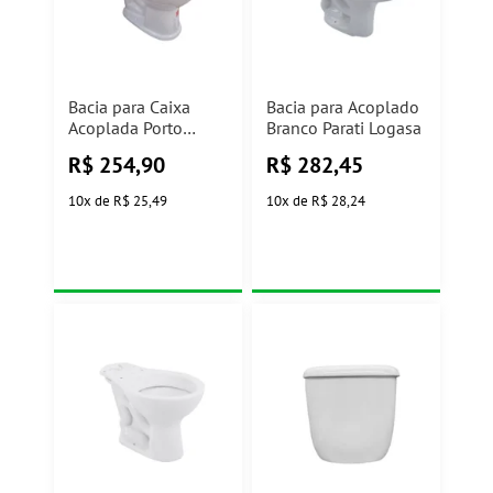
Bacia para Caixa
Bacia para Acoplado
Acoplada Porto
Branco Parati Logasa
Branco Nol Luzarte
R$
254,90
R$
282,45
10
x
de
R$ 25,49
10
x
de
R$ 28,24