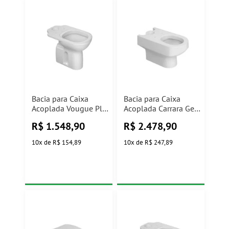
Bacia para Caixa
Bacia para Caixa
Acoplada Vougue Plus
Acoplada Carrara Gelo
Conforto Branco
P.606.17 Deca
R$
1.548,90
R$
2.478,90
P.515.17 Deca
10
x
de
R$ 154,89
10
x
de
R$ 247,89