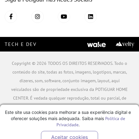
TECH E DEV
Copyright © 2026 TODOS OS DIREITOS RESERVADOS. Todo o
conteúdo do site, todas as fotos, imagens, logotipos, marcas,
dizeres, som, software, conjunto imagem, layout, aqui
veiculados são de propriedade exclusiva da POTIGUAR HOME
CENTER. É vedada qualquer reprodução, total ou parcial, de
qualquer elemento de identidade, sem expressa autorização.
Este site usa cookies para melhorar a sua experiência digital e
A violação de qualquer direito mencionado implicará na
oferecer soluções mais adequada. Saiba mais
Política de
responsabilização cível e criminal nos termos da Lei.
Privacidade
.
POTIGUAR MATERIAIS DE CONSTRUÇÃO SA - CNPJ:
Aceitar cookies