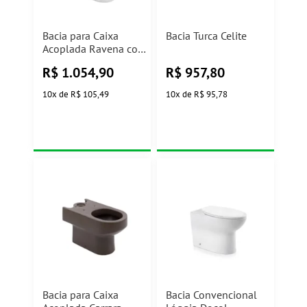
Bacia para Caixa
Bacia Turca Celite
Acoplada Ravena com
Saída Horizontal
R$
1.054,90
R$
957,80
Branco Gelo
P.900.17Deca
10
x
de
R$ 105,49
10
x
de
R$ 95,78
Bacia para Caixa
Bacia Convencional