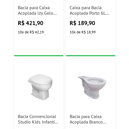
Bacia para Caixa
Caixa para Bacia
Acoplada Izy Gelo
Acoplada Porto 6L
P.111.17 Deca
Branco Luzarte
R$
421,90
R$
189,90
10
x
de
R$ 42,19
10
x
de
R$ 18,99
Bacia Convencional
Bacia para Caixa
Studio Kids Infanti
Acoplada Branco
Branco PI.16.17 Deca
Porto Luzarte