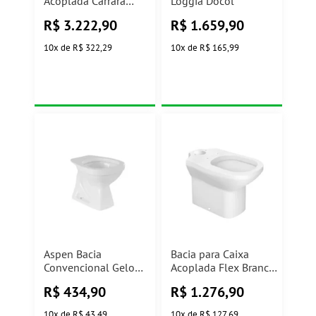
Acoplada Carrara
Lóggia Docol
Marrom P.606.22 Deca
R$
3.222,90
R$
1.659,90
10
x
de
R$ 322,29
10
x
de
R$ 165,99
Aspen Bacia
Bacia para Caixa
Convencional Gelo
Acoplada Flex Branco
P.75.17 Deca
Gelo P.380.17 Deca
R$
434,90
R$
1.276,90
10
x
de
R$ 43,49
10
x
de
R$ 127,69