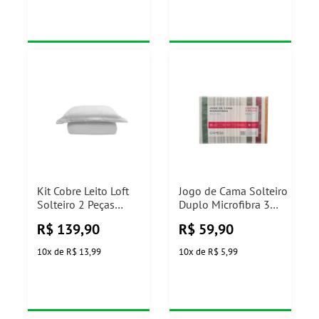
Kit Cobre Leito Loft
Jogo de Cama Solteiro
Solteiro 2 Peças
Duplo Microfibra 3
160x230cm Branco
Peças Camesa
R$
139,90
R$
59,90
Camesa
(Modelos Sortidos)
10
x
de
R$ 13,99
10
x
de
R$ 5,99