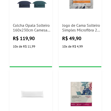
Colcha Opala Solteiro
Jogo de Cama Solteiro
160x230cm Camesa
Simples Microfibra 2
(Modelos Sortidos)
Peças Camesa (Cores
R$
119,90
R$
49,90
Sortidas)
10
x
de
R$ 11,99
10
x
de
R$ 4,99