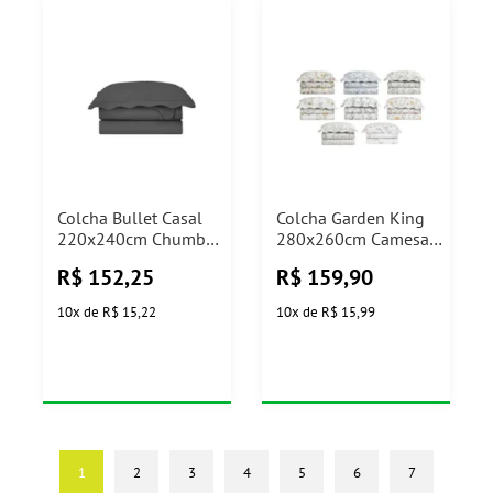
Colcha Bullet Casal
Colcha Garden King
220x240cm Chumbo
280x260cm Camesa
Camesa
(Modelos Sortidos)
R$
152,25
R$
159,90
10
x
de
R$ 15,22
10
x
de
R$ 15,99
1
2
3
4
5
6
7