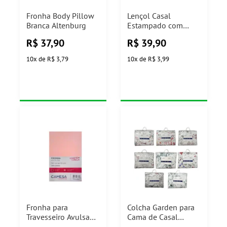
Fronha Body Pillow
Lençol Casal
Branca Altenburg
Estampado com
Elástico Camesa
R$
37,90
R$
39,90
(Modelos Sortidos)
10
x
de
R$ 3,79
10
x
de
R$ 3,99
Fronha para
Colcha Garden para
Travesseiro Avulsa
Cama de Casal
50x70cm Camesa
2,20X2,40m Camesa