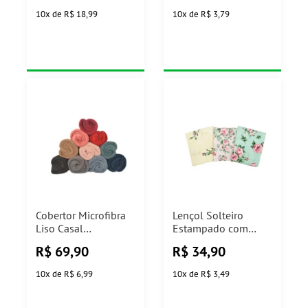
10
x
de
R$ 18,99
10
x
de
R$ 3,79
Cobertor Microfibra
Lençol Solteiro
Liso Casal
Estampado com
180x220cm Camesa
Elástico Camesa
R$
69,90
R$
34,90
(Cores Sortidas)
10
x
de
R$ 6,99
10
x
de
R$ 3,49