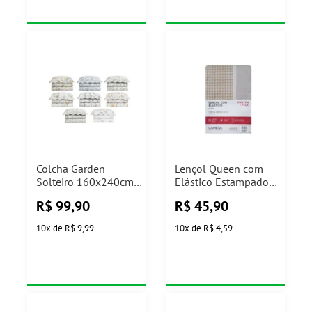
Colcha Garden
Lençol Queen com
Solteiro 160x240cm
Elástico Estampado
Camesa (Modelos
Camesa (Modelos
R$
99,90
R$
45,90
Sortidos)
Sortidos)
10
x
de
R$ 9,99
10
x
de
R$ 4,59