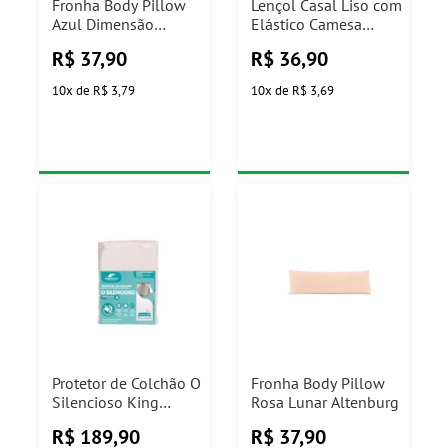
Fronha Body Pillow
Lençol Casal Liso com
Azul Dimensão
Elástico Camesa
Altenburg
(Cores Sortidas)
R$
37,90
R$
36,90
10
x
de
R$ 3,79
10
x
de
R$ 3,69
Protetor de Colchão O
Fronha Body Pillow
Silencioso King
Rosa Lunar Altenburg
Impermeável Fibrasca
R$
189,90
R$
37,90