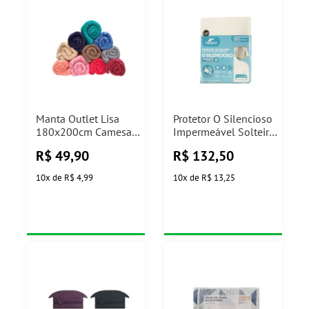
Manta Outlet Lisa
Protetor O Silencioso
180x200cm Camesa
Impermeável Solteiro
(Cores Sortidas)
Fibrasca
R$
49,90
R$
132,50
10
x
de
R$ 4,99
10
x
de
R$ 13,25