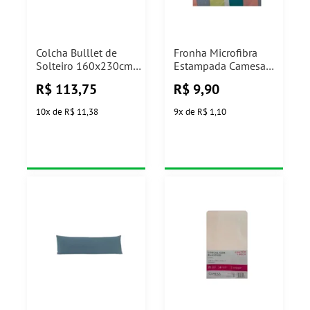
Colcha Bulllet de
Fronha Microfibra
Solteiro 160x230cm
Estampada Camesa
Vinho Camesa
(Cores Sortidas)
R$
113,75
R$
9,90
10
x
de
R$ 11,38
9
x
de
R$ 1,10