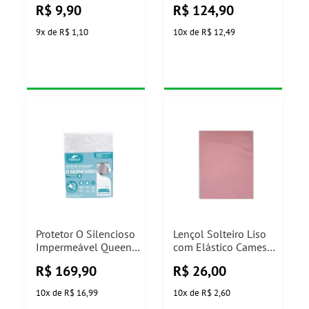
R$
9,90
R$
124,90
(Cores Sortidas)
(Cores Sortidas)
9
x
de
R$ 1,10
10
x
de
R$ 12,49
Protetor O Silencioso
Lençol Solteiro Liso
Impermeável Queen
com Elástico Camesa
Fibrasca
(Cores Sortidas)
R$
169,90
R$
26,00
10
x
de
R$ 16,99
10
x
de
R$ 2,60