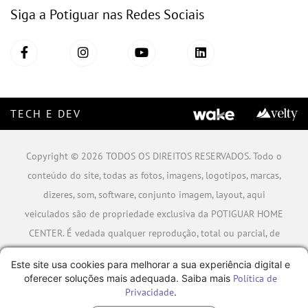
Siga a Potiguar nas Redes Sociais
TECH E DEV
Copyright © 2026 TODOS OS DIREITOS RESERVADOS. Todo o
conteúdo do site, todas as fotos, imagens, logotipos, marcas,
dizeres, som, software, conjunto imagem, layout, aqui
veiculados são de propriedade exclusiva da POTIGUAR HOME
CENTER. É vedada qualquer reprodução, total ou parcial, de
qualquer elemento de identidade, sem expressa autorização.
Este site usa cookies para melhorar a sua experiência digital e
A violação de qualquer direito mencionado implicará na
oferecer soluções mais adequada. Saiba mais
Política de
responsabilização cível e criminal nos termos da Lei.
Privacidade
.