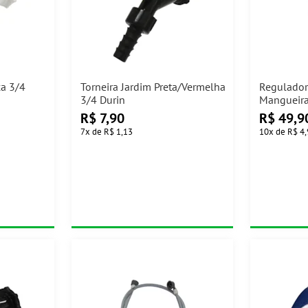
ca 3/4
Torneira Jardim Preta/Vermelha
Regulador
3/4 Durin
Mangueira
R$
7,90
R$
49,9
7
x
de
R$ 1,13
10
x
de
R$ 4