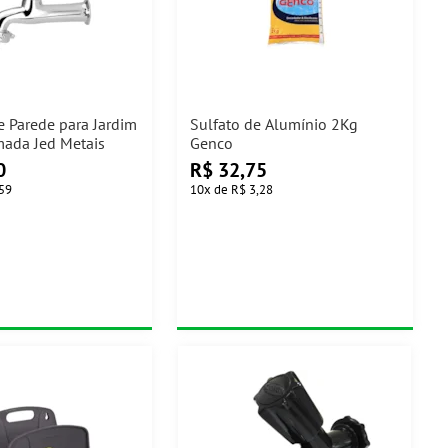
e Parede para Jardim
Sulfato de Alumínio 2Kg
ada Jed Metais
Genco
0
R$
32,75
,59
10
x
de
R$ 3,28