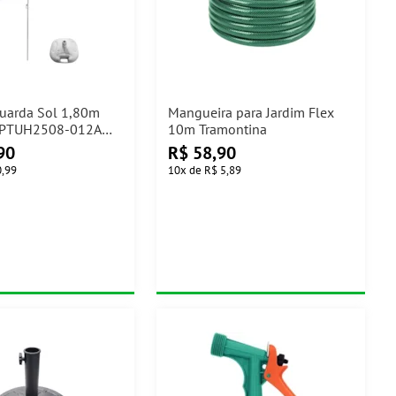
Guarda Sol 1,80m
Mangueira para Jardim Flex
 PTUH2508-012A
10m Tramontina
90
R$
58,90
0,99
10
x
de
R$ 5,89