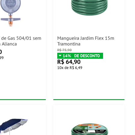
 de Gas 504/01 sem
Mangueira Jardim Flex 15m
 Alianca
Tramontina
R$
75,90
0
14%
,99
R$
64,90
10
x
de
R$ 6,49