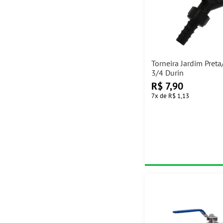
Torneira Jardim Pret
3/4 Durin
R$
7,90
7
x
de
R$ 1,13