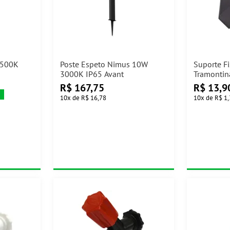
6500K
Poste Espeto Nimus 10W
Suporte F
3000K IP65 Avant
Tramontin
R$
167,75
R$
13,9
10
x
de
R$ 16,78
10
x
de
R$ 1