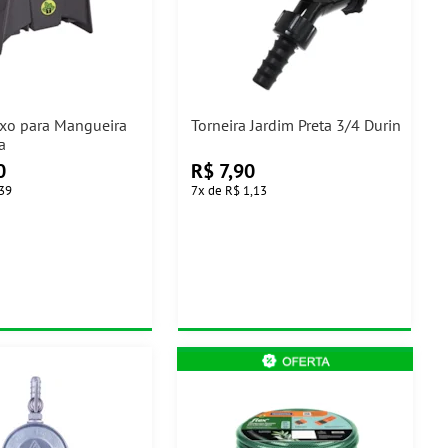
ixo para Mangueira
Torneira Jardim Preta 3/4 Durin
a
0
R$
7,90
,39
7
x
de
R$ 1,13