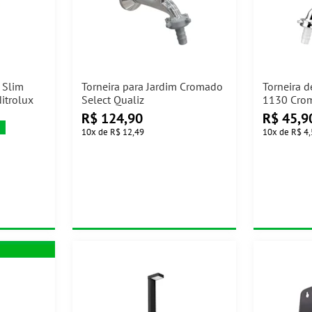
 Slim
Torneira para Jardim Cromado
Torneira d
trolux
Select Qualiz
1130 Crom
R$
124,90
R$
45,9
10
x
de
R$ 12,49
10
x
de
R$ 4