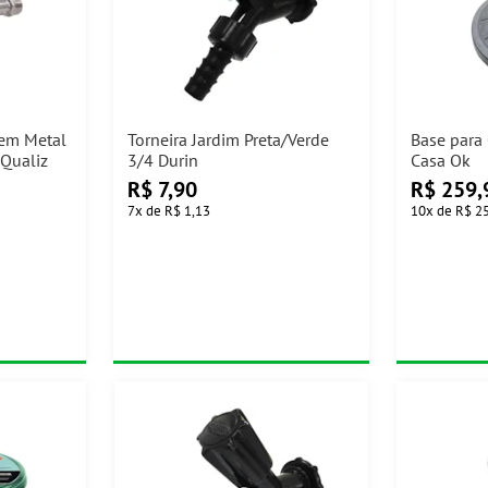
 em Metal
Torneira Jardim Preta/Verde
Base par
 Qualiz
3/4 Durin
Casa Ok
R$
7,90
R$
259,
7
x
de
R$ 1,13
10
x
de
R$ 2