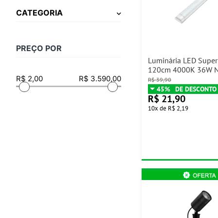
CATEGORIA
PREÇO POR
Luminária LED Super
120cm 4000K 36W Ni
R$
39,90
45%
R$
21,90
10
x
de
R$ 2,19