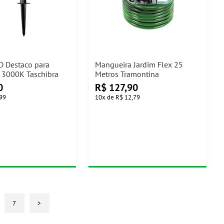
D Destaco para
Mangueira Jardim Flex 25
 3000K Taschibra
Metros Tramontina
0
R$
127,90
,99
10
x
de
R$ 12,79
7
>