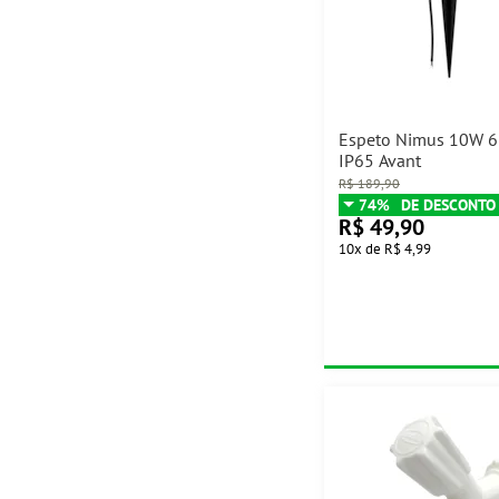
Espeto Nimus 10W 
IP65 Avant
R$
189,90
74%
R$
49,90
10
x
de
R$ 4,99