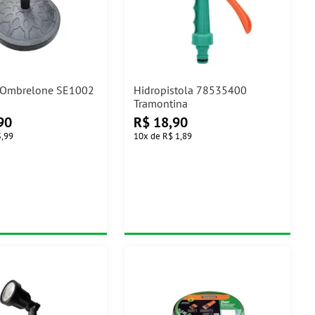
a Ombrelone SE1002
Hidropistola 78535400
Tramontina
90
R$
18,90
5,99
10
x
de
R$ 1,89