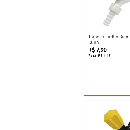
Torneira Jardim Bran
Durin
R$
7,90
7
x
de
R$ 1,13