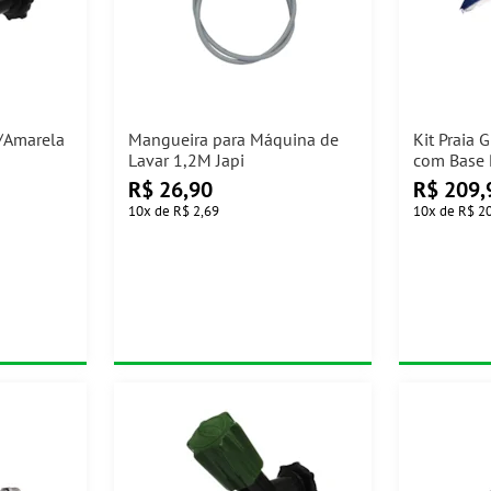
a/Amarela
Mangueira para Máquina de
Kit Praia 
Lavar 1,2M Japi
com Base
Casa Ok
R$
26,90
R$
209,
10
x
de
R$ 2,69
10
x
de
R$ 2