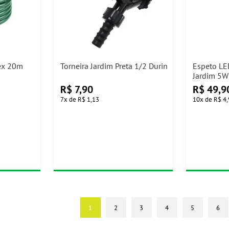
ex 20m
Torneira Jardim Preta 1/2 Durin
Espeto LE
Jardim 5W
R$
7,90
R$
49,9
7
x
de
R$ 1,13
10
x
de
R$ 4
1
2
3
4
5
6