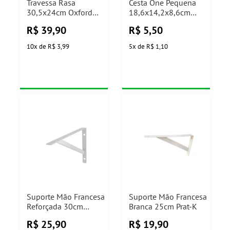
Travessa Rasa
Cesta One Pequena
30,5x24cm Oxford
18,6x14,2x8,6cm
(Cores Sortidas)
Coza
R$
39,90
R$
5,50
10
x
de
R$ 3,99
5
x
de
R$ 1,10
Suporte Mão Francesa
Suporte Mão Francesa
Reforçada 30cm
Branca 25cm Prat-K
Branca Ref.08165.003
R$
25,90
R$
19,90
Prat-K