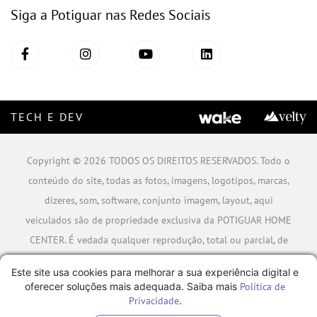
Siga a Potiguar nas Redes Sociais
TECH E DEV
Copyright © 2026 TODOS OS DIREITOS RESERVADOS. Todo o
conteúdo do site, todas as fotos, imagens, logotipos, marcas,
dizeres, som, software, conjunto imagem, layout, aqui
veiculados são de propriedade exclusiva da POTIGUAR HOME
CENTER. É vedada qualquer reprodução, total ou parcial, de
qualquer elemento de identidade, sem expressa autorização.
Este site usa cookies para melhorar a sua experiência digital e
A violação de qualquer direito mencionado implicará na
oferecer soluções mais adequada. Saiba mais
Política de
responsabilização cível e criminal nos termos da Lei.
Privacidade
.