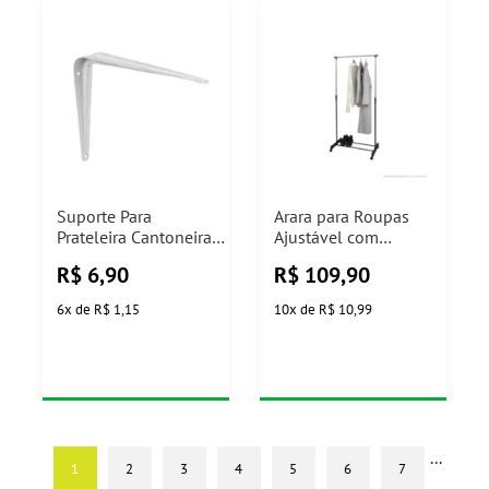
Suporte Para
Arara para Roupas
Prateleira Cantoneira
Ajustável com
Branco 4x6" Prat-K
Sapateira
R$
6,90
R$
109,90
78x42x168cm Casa
Ok
6
x
de
R$ 1,15
10
x
de
R$ 10,99
...
1
2
3
4
5
6
7