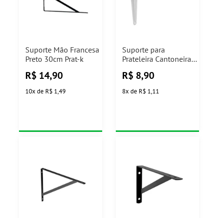
Suporte Mão Francesa
Suporte para
Preto 30cm Prat-k
Prateleira Cantoneira
Branco 6x8" Prat-K
R$
14,90
R$
8,90
10
x
de
R$ 1,49
8
x
de
R$ 1,11