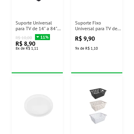
Suporte Universal
Suporte Fixo
para TV de 14" a 84"
Universal para TV de
Aquário
Brasforma
11%
R$
9,90
R$
10,00
R$
8,90
8
x
de
R$ 1,11
9
x
de
R$ 1,10