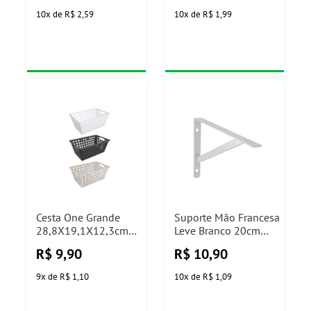
10
x
de
R$ 2,59
10
x
de
R$ 1,99
Cesta One Grande
Suporte Mão Francesa
28,8X19,1X12,3cm
Leve Branco 20cm
Coza
Prat-k
R$
9,90
R$
10,90
9
x
de
R$ 1,10
10
x
de
R$ 1,09