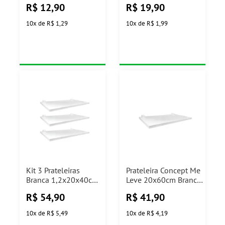
R$
12,90
R$
19,90
10
x
de
R$ 1,29
10
x
de
R$ 1,99
Kit 3 Prateleiras
Prateleira Concept Me
Branca 1,2x20x40cm
Leve 20x60cm Branca
Me Leve Pratik
com Suporte Branco
R$
54,90
R$
41,90
Prat-k
10
x
de
R$ 5,49
10
x
de
R$ 4,19