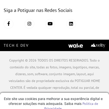
Siga a Potiguar nas Redes Sociais
TECH E DEV
Copyright © 2026 TODOS OS DIREITOS RESERVADOS. Todo o
conteúdo do site, todas as fotos, imagens, logotipos, marcas,
dizeres, som, software, conjunto imagem, layout, aqui
veiculados são de propriedade exclusiva da POTIGUAR HOME
CENTER. É vedada qualquer reprodução, total ou parcial, de
qualquer elemento de identidade, sem expressa autorização.
Este site usa cookies para melhorar a sua experiência digital e
A violação de qualquer direito mencionado implicará na
oferecer soluções mais adequada. Saiba mais
Política de
responsabilização cível e criminal nos termos da Lei.
Privacidade
.