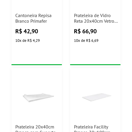
Cantoneira Repisa
Prateleira de Vidro
Branco Primafer
Reta 20x40cm Vetro
com Suporte Cromado
R$
42,90
R$
66,90
Prat-K
10
x
de
R$ 4,29
10
x
de
R$ 6,69
Prateleira 20x40cm
Prateleira Facility