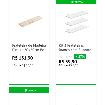
Prateleira de Madeira
Kit 3 Prateleiras
Pinus 120x20cm Bem
Branco com Suporte
Fixa
Concept 20x60cm
27%
R$
131,90
R$
81,90
Prat-K
R$
59,90
10
x
de
R$ 13,19
10
x
de
R$ 5,99