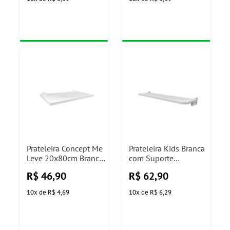
Prateleira Concept Me
Prateleira Kids Branca
Leve 20x80cm Branca
com Suporte
com Suporte Branco
25x80cm Prat-K
R$
46,90
R$
62,90
Prat-k
10
x
de
R$ 4,69
10
x
de
R$ 6,29