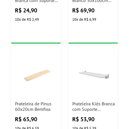
Branca com Suporte
Branco 30x100cm
Branco Prat-k
Prat-K
R$
24,90
R$
69,90
10
x
de
R$ 2,49
10
x
de
R$ 6,99
Prateleira de Pinus
Prateleira Kids Branca
60x20cm Bemfixa
com Suporte
25x60cm Prat-K
R$
65,90
R$
53,90
10
x
de
R$ 6,59
10
x
de
R$ 5,39