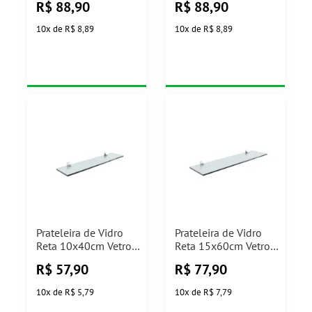
R$
88,90
R$
88,90
Prat-K
Cromado Prat-K
10
x
de
R$ 8,89
10
x
de
R$ 8,89
Prateleira de Vidro
Prateleira de Vidro
Reta 10x40cm Vetro
Reta 15x60cm Vetro
com Suporte Cromado
com Suporte Cromado
R$
57,90
R$
77,90
Prat-K
Prat-K
10
x
de
R$ 5,79
10
x
de
R$ 7,79