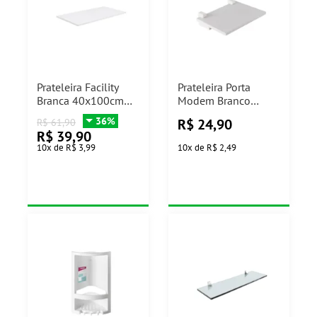
Prateleira Facility
Prateleira Porta
Branca 40x100cm
Modem Branco
Prat-K
20x40cm Prat-k
36%
R$
24,90
R$
61,90
R$
39,90
10
x
de
R$ 3,99
10
x
de
R$ 2,49