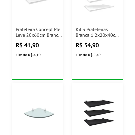
Prateleira Concept Me
Kit 3 Prateleiras
Leve 20x60cm Branca
Branca 1,2x20x40cm
com Suporte Branco
Me Leve Pratik
R$
41,90
R$
54,90
Prat-k
10
x
de
R$ 4,19
10
x
de
R$ 5,49