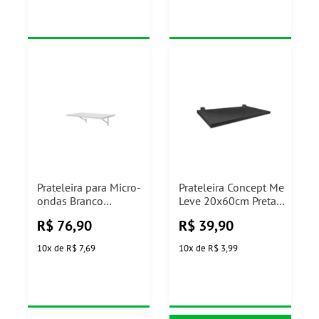
Prateleira para Micro-
Prateleira Concept Me
ondas Branco
Leve 20x60cm Preta
40x60cm Prat-K
com Suporte Preto
R$
76,90
R$
39,90
Prat-k
10
x
de
R$ 7,69
10
x
de
R$ 3,99