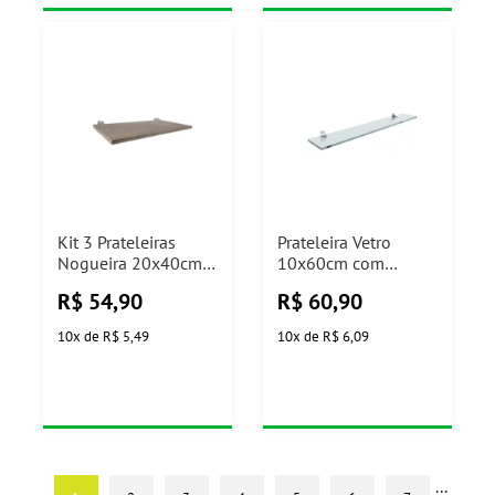
Kit 3 Prateleiras
Prateleira Vetro
Nogueira 20x40cm
10x60cm com
Me Leva PratK
Suporte Cromado
R$
54,90
R$
60,90
Prat-K
10
x
de
R$ 5,49
10
x
de
R$ 6,09
...