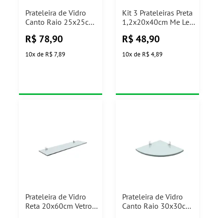
Prateleira de Vidro
Kit 3 Prateleiras Preta
Canto Raio 25x25cm
1,2x20x40cm Me Leve
Vetro com Suporte
Pratik
R$
78,90
R$
48,90
Cromado Prat-K
10
x
de
R$ 7,89
10
x
de
R$ 4,89
Prateleira de Vidro
Prateleira de Vidro
Reta 20x60cm Vetro
Canto Raio 30x30cm
com Suporte Cromado
Vetro com Suporte