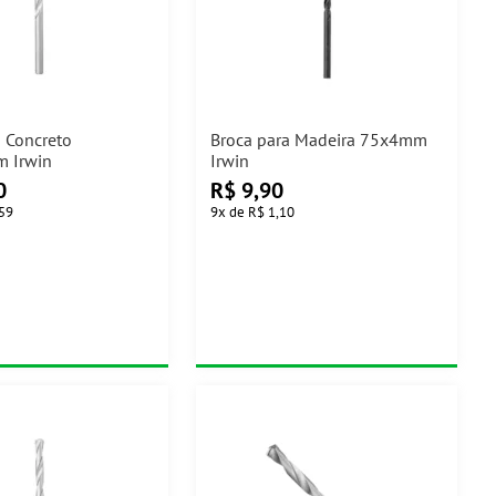
a Concreto
Broca para Madeira 75x4mm
 Irwin
Irwin
0
R$
9,90
,59
9
x
de
R$ 1,10