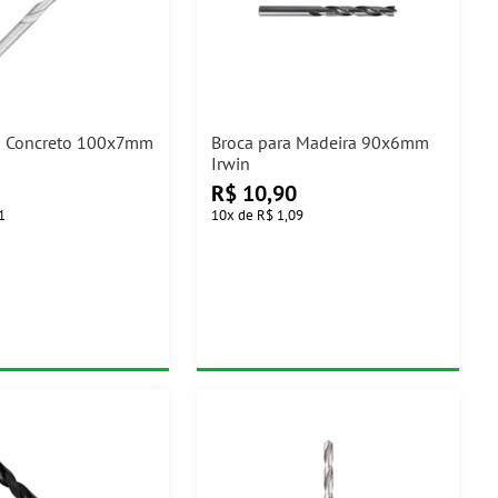
a Concreto 100x7mm
Broca para Madeira 90x6mm
Irwin
R$
10,90
1
10
x
de
R$ 1,09