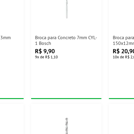
1x3mm
Broca para Concreto 7mm CYL-
Broca par
1 Bosch
150x12mm
R$
9,90
R$
20,9
9
x
de
R$ 1,10
10
x
de
R$ 2