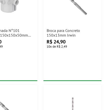
onada N°101
Broca para Concreto
 150x150x50mm
150x13mm Irwin
0
R$
24,90
49
10
x
de
R$ 2,49