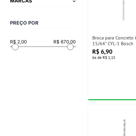
MARCAS
PREÇO POR
Broca para Concret
15/64" CYL-1 Bosch
R$
6,90
6
x
de
R$ 1,15