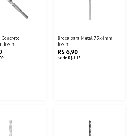
a Concreto
Broca para Metal 75x4mm
 Irwin
Irwin
0
R$
6,90
,09
6
x
de
R$ 1,15