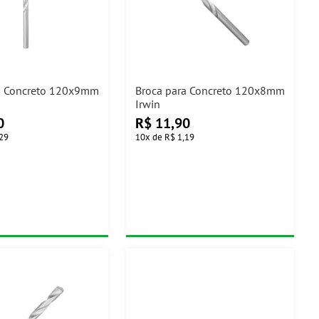
a Concreto 120x9mm
Broca para Concreto 120x8mm
Irwin
0
R$
11,90
,29
10
x
de
R$ 1,19