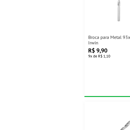
Broca para Metal 9
Irwin
R$
9,90
9
x
de
R$ 1,10