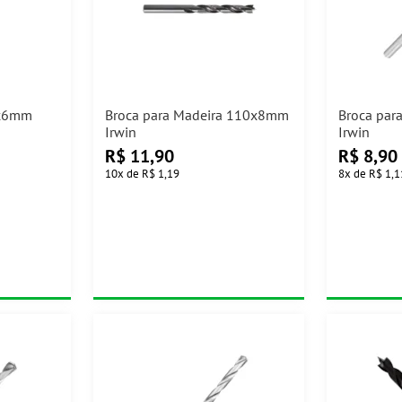
3x6mm
Broca para Madeira 110x8mm
Broca par
Irwin
Irwin
R$
11,90
R$
8,90
10
x
de
R$ 1,19
8
x
de
R$ 1,1