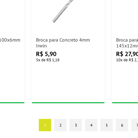
o 100x6mm
Broca para Concreto 4mm
Broca par
Irwin
145x12mm
R$
5,90
R$
27,9
5
x
de
R$ 1,18
10
x
de
R$ 2
1
2
3
4
5
6