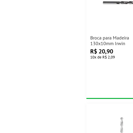
Broca para Madeira
130x10mm Irwin
R$
20,90
10
x
de
R$ 2,09