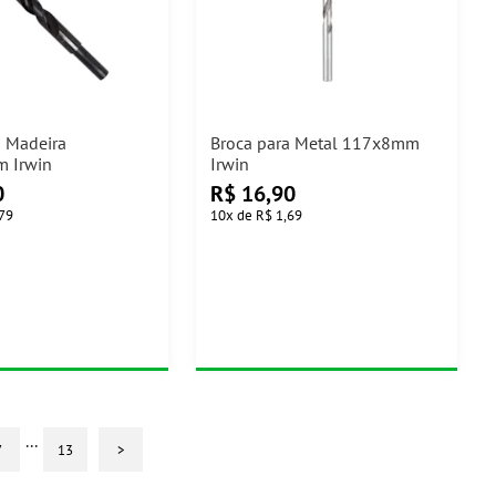
a Madeira
Broca para Metal 117x8mm
 Irwin
Irwin
0
R$
16,90
,79
10
x
de
R$ 1,69
...
7
13
>