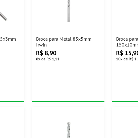
 65x3mm
Broca para Metal 85x5mm
Broca par
Irwin
150x10mm
R$
8,90
R$
15,9
8
x
de
R$ 1,11
10
x
de
R$ 1