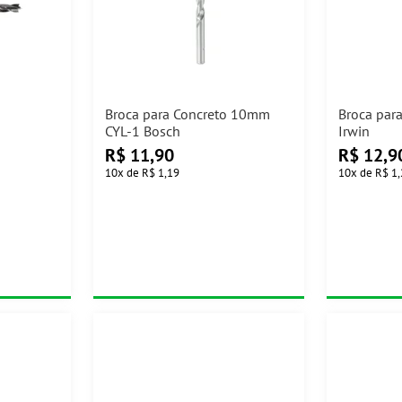
Broca para Concreto 10mm
Broca par
CYL-1 Bosch
Irwin
R$
11,90
R$
12,9
10
x
de
R$ 1,19
10
x
de
R$ 1