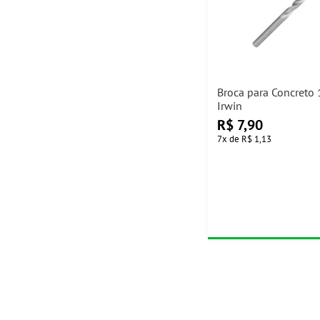
Broca para Concret
Irwin
R$
7,90
7
x
de
R$ 1,13