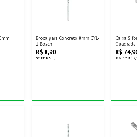
o 6mm
Broca para Concreto 8mm CYL-
Caixa Sif
1 Bosch
Quadrada
Tigre
R$
8,90
R$
74,9
8
x
de
R$ 1,11
10
x
de
R$ 7,