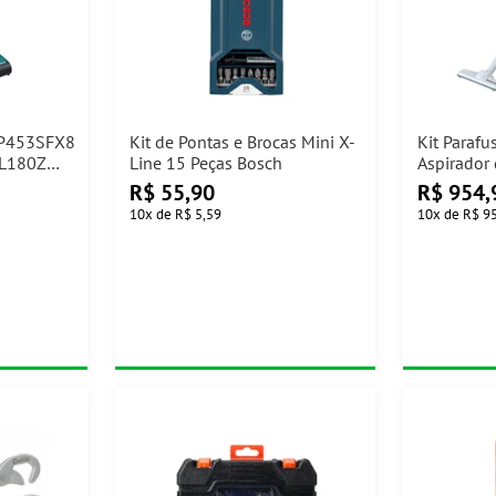
HP453SFX8
Kit de Pontas e Brocas Mini X-
Kit Parafu
CL180Z
Line 15 Peças Bosch
Aspirador
R$
55,90
R$
954,
10
x
de
R$ 5,59
10
x
de
R$ 9