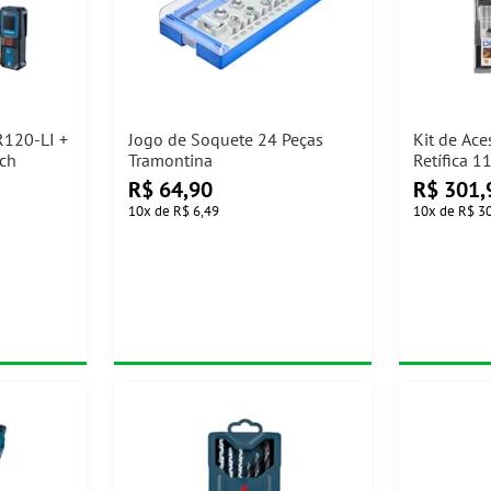
R120-LI +
Jogo de Soquete 24 Peças
Kit de Ace
ch
Tramontina
Retífica 1
Geral Dre
R$
64,90
R$
301,
10
x
de
R$ 6,49
10
x
de
R$ 3