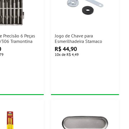
e Precisão 6 Peças
Jogo de Chave para
/306 Tramontina
Esmerilhadeira Stamaco
0
R$
44,90
,79
10
x
de
R$ 4,49