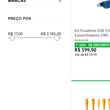
MARCAS
PREÇO POR
Kit Furadeira GSB 55
Esmerilhadeira GWS
Bosch
R$
810,90
26%
R$
599,90
10
x
de
R$ 59,99