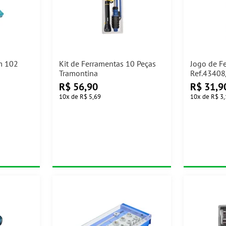
02
Kit de Ferramentas 10 Peças
Jogo de F
Tramontina
Ref.43408
R$
56,90
R$
31,9
10
x
de
R$ 5,69
10
x
de
R$ 3