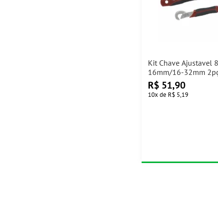
Kit Chave Ajustavel 
16mm/16-32mm 2pç
60972 Cortag
R$
51,90
10
x
de
R$ 5,19