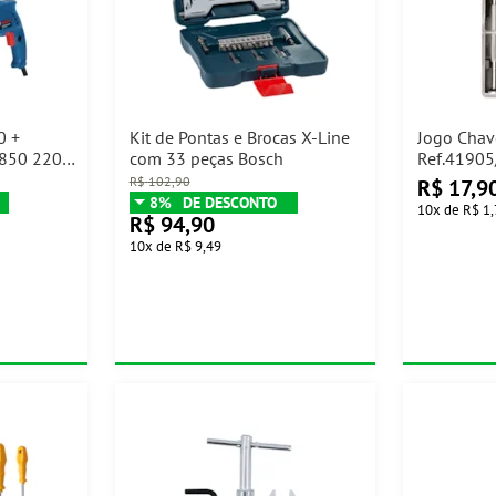
0 +
Kit de Pontas e Brocas X-Line
Jogo Chav
 850 220V
com 33 peças Bosch
Ref.41905
R$
102,90
R$
17,9
8%
10
x
de
R$ 1
R$
94,90
10
x
de
R$ 9,49