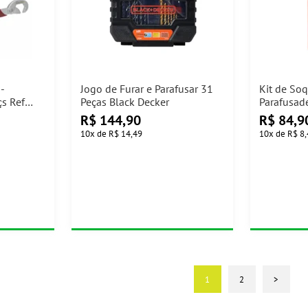
8-
Jogo de Furar e Parafusar 31
Kit de So
s Ref
Peças Black Decker
Parafusade
R$
144,90
R$
84,9
10
x
de
R$ 14,49
10
x
de
R$ 8
1
2
>