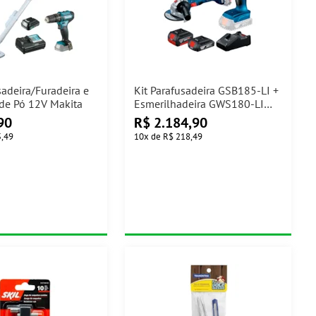
sadeira/Furadeira e
Kit Parafusadeira GSB185-LI +
 de Pó 12V Makita
Esmerilhadeira GWS180-LI
Bosch
90
R$
2.184,90
5,49
10
x
de
R$ 218,49