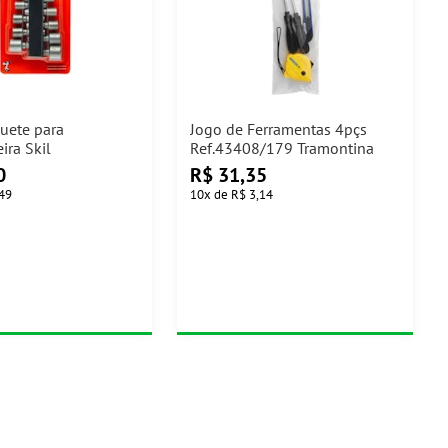
quete para
Jogo de Ferramentas 4pçs
ira Skil
Ref.43408/179 Tramontina
0
R$
31,35
,49
10
x
de
R$ 3,14