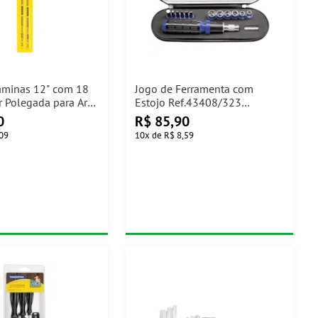
âminas 12" com 18
Jogo de Ferramenta com
r Polegada para Arco
Estojo Ref.43408/323
Tramontina
Tramontina
0
R$
85,90
,09
10
x
de
R$ 8,59