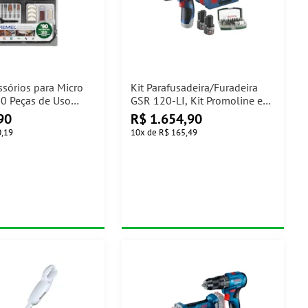
ssórios para Micro
Kit Parafusadeira/Furadeira
10 Peças de Uso
GSR 120-LI, Kit Promoline e
mel
Maleta Bosch
90
R$
1.654,90
0,19
10
x
de
R$ 165,49