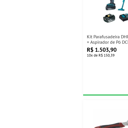
Kit Parafusadeira D
+ Aspirador de Pó D
18V Makita
R$
1.503,90
10
x
de
R$ 150,39