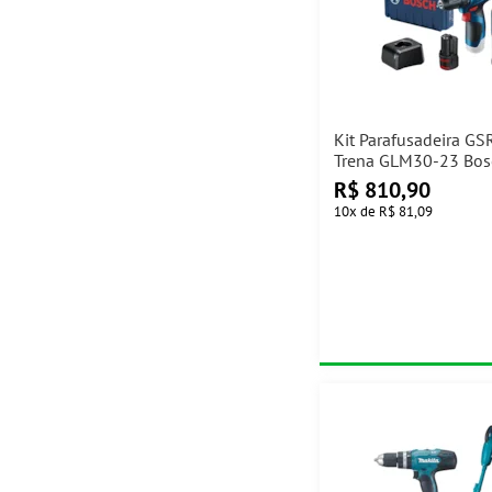
Kit Parafusadeira GS
Trena GLM30-23 Bos
R$
810,90
10
x
de
R$ 81,09