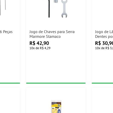
6 Peças
Jogo de Chaves para Serra
Jogo de L
Marmore Stamaco
Dentes po
de Serra 
R$
42,90
R$
30,9
10
x
de
R$ 4,29
10
x
de
R$ 3