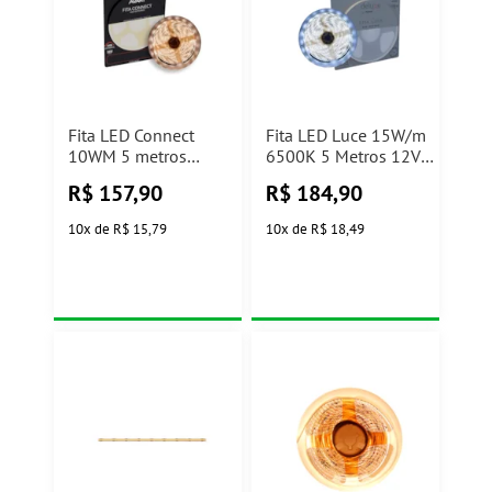
Fita LED Connect
Fita LED Luce 15W/m
10WM 5 metros
6500K 5 Metros 12V
4000K IP65 Avant
Avant
R$
157,90
R$
184,90
10
x
de
R$ 15,79
10
x
de
R$ 18,49