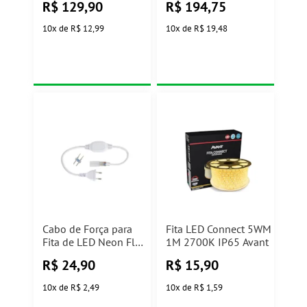
R$
129,90
R$
194,75
10
x
de
R$ 12,99
10
x
de
R$ 19,48
Cabo de Força para
Fita LED Connect 5WM
Fita de LED Neon Flex
1M 2700K IP65 Avant
127V/220V Taschibra
R$
24,90
R$
15,90
10
x
de
R$ 2,49
10
x
de
R$ 1,59