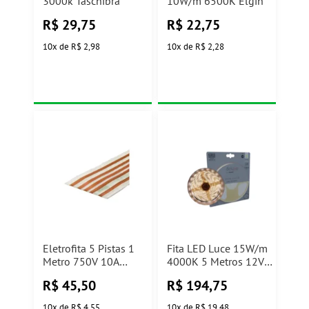
3000k Taschibra
10W/m 6500K Elgin
R$
29,75
R$
22,75
10
x
de
R$ 2,98
10
x
de
R$ 2,28
Eletrofita 5 Pistas 1
Fita LED Luce 15W/m
Metro 750V 10A
4000K 5 Metros 12V
Eletrofitas
Avant
R$
45,50
R$
194,75
10
x
de
R$ 4,55
10
x
de
R$ 19,48