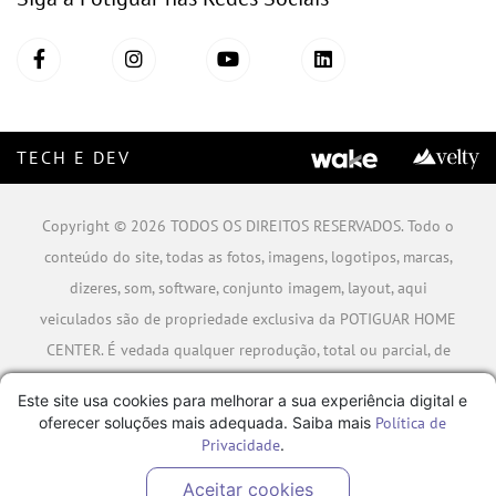
TECH E DEV
Copyright © 2026 TODOS OS DIREITOS RESERVADOS. Todo o
conteúdo do site, todas as fotos, imagens, logotipos, marcas,
dizeres, som, software, conjunto imagem, layout, aqui
veiculados são de propriedade exclusiva da POTIGUAR HOME
CENTER. É vedada qualquer reprodução, total ou parcial, de
qualquer elemento de identidade, sem expressa autorização.
Este site usa cookies para melhorar a sua experiência digital e
A violação de qualquer direito mencionado implicará na
oferecer soluções mais adequada. Saiba mais
Política de
responsabilização cível e criminal nos termos da Lei.
Privacidade
.
POTIGUAR MATERIAIS DE CONSTRUÇÃO SA - CNPJ:
Aceitar cookies