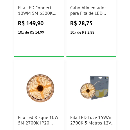
Fita LED Connect
Cabo Alimentador
10WM 5M 6500K
para Fita de LED
IP65 Avant
Externa Avant
R$
149,90
R$
28,75
10
x
de
R$ 14,99
10
x
de
R$ 2,88
Fita Led Risqué 10W
Fita LED Luce 15W/m
5M 2700K IP20
2700K 5 Metros 12V
AVANT
Avant