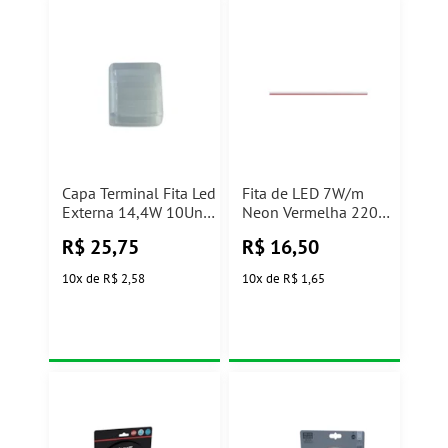
Capa Terminal Fita Led
Fita de LED 7W/m
Externa 14,4W 10Und
Neon Vermelha 220V
Avant
Elgin
R$
25,75
R$
16,50
10
x
de
R$ 2,58
10
x
de
R$ 1,65