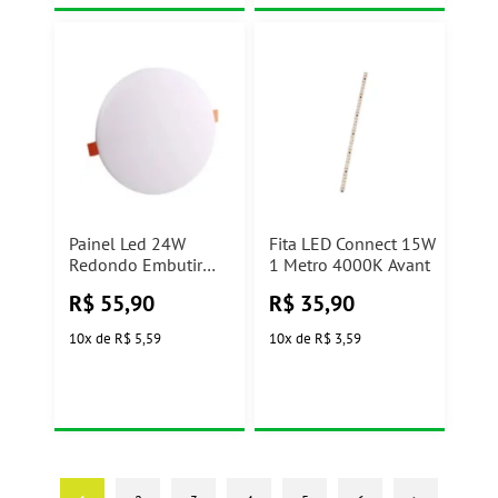
Painel Led 24W
Fita LED Connect 15W
Redondo Embutir
1 Metro 4000K Avant
4000K Frameless
R$
55,90
R$
35,90
Taschibra
10
x
de
R$ 5,59
10
x
de
R$ 3,59