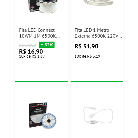
Fita LED Connect
Fita LED 1 Metro
10WM 1M 6500K
Externa 6500K 220V
IP65 Avant
Avant
32%
R$
31,90
R$
24,90
R$
16,90
10
x
de
R$ 1,69
10
x
de
R$ 3,19