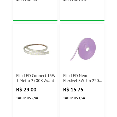
Fita LED Connect 15W
Fita LED Neon
1 Metro 2700K Avant
Flexível 8W 1m 220V
Violeta Taschibra
R$
29,00
R$
15,75
10
x
de
R$ 2,90
10
x
de
R$ 1,58