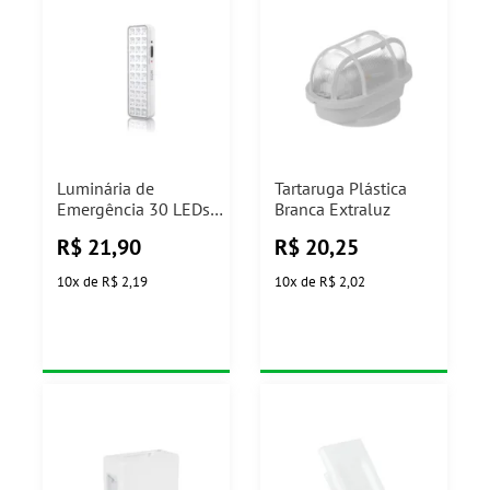
Luminária de
Tartaruga Plástica
Emergência 30 LEDs
Branca Extraluz
Elgin
R$
21,90
R$
20,25
10
x
de
R$ 2,19
10
x
de
R$ 2,02