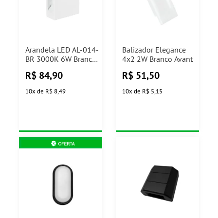
Arandela LED AL-014-
Balizador Elegance
BR 3000K 6W Branca
4x2 2W Branco Avant
Nitrolux
R$
84,90
R$
51,50
10
x
de
R$ 8,49
10
x
de
R$ 5,15