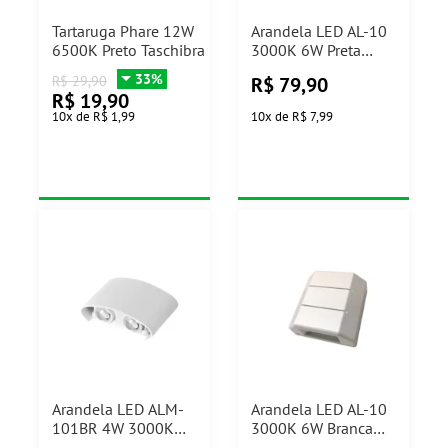
Tartaruga Phare 12W
Arandela LED AL-10
6500K Preto Taschibra
3000K 6W Preta
Nitrolux
33%
R$
79,90
R$
29,90
R$
19,90
10
x
de
R$ 1,99
10
x
de
R$ 7,99
Arandela LED ALM-
Arandela LED AL-10
101BR 4W 3000K
3000K 6W Branca
Nitrolux
Nitrolux