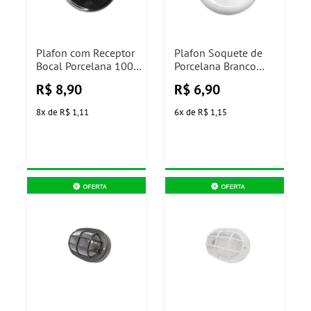
Plafon com Receptor
Plafon Soquete de
Bocal Porcelana 100W
Porcelana Branco
Preto Ilumi
Extraluz
R$
8,90
R$
6,90
8
x
de
R$ 1,11
6
x
de
R$ 1,15