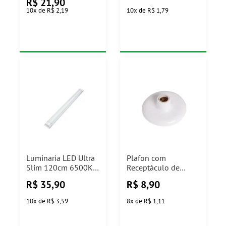
R$
21,90
10
x
de
R$ 2,19
10
x
de
R$ 1,79
Luminaria LED Ultra
Plafon com
Slim 120cm 6500K
Receptáculo de
36W Nitrolux
Porcelana 100W
R$
35,90
R$
8,90
Branco Ilumi
10
x
de
R$ 3,59
8
x
de
R$ 1,11