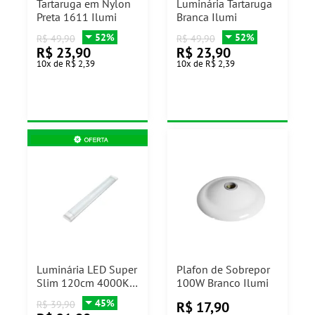
Tartaruga em Nylon
Luminária Tartaruga
Preta 1611 Ilumi
Branca Ilumi
52%
52%
R$
49,90
R$
49,90
R$
23,90
R$
23,90
10
x
de
R$ 2,39
10
x
de
R$ 2,39
Luminária LED Super
Plafon de Sobrepor
Slim 120cm 4000K
100W Branco Ilumi
36W Nitrolux
45%
R$
17,90
R$
39,90