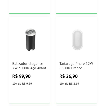
Balizador elegance
Tartaruga Phare 12W
2W 3000K Aço Avant
6500K Branco
Taschibra
R$
99,90
R$
26,90
10
x
de
R$ 9,99
10
x
de
R$ 2,69