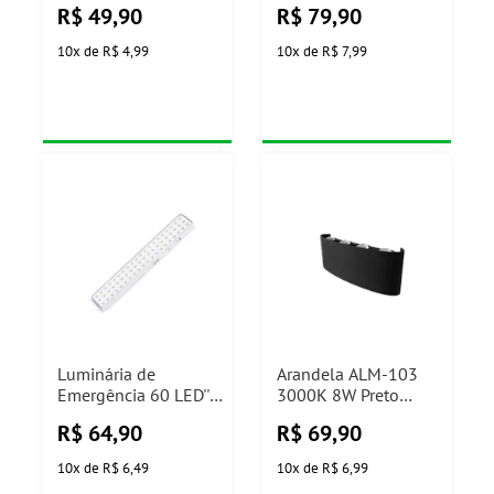
R$
49,90
R$
79,90
10
x
de
R$ 4,99
10
x
de
R$ 7,99
Luminária de
Arandela ALM-103
Emergência 60 LED''s
3000K 8W Preto
Elgin
Nitrolux
R$
64,90
R$
69,90
10
x
de
R$ 6,49
10
x
de
R$ 6,99