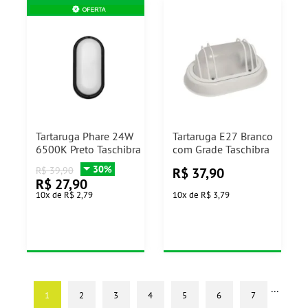
Tartaruga Phare 24W
Tartaruga E27 Branco
6500K Preto Taschibra
com Grade Taschibra
30%
R$
37,90
R$
39,90
R$
27,90
10
x
de
R$ 2,79
10
x
de
R$ 3,79
...
1
2
3
4
5
6
7