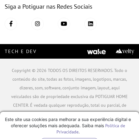
Siga a Potiguar nas Redes Sociais
TECH E DEV
Copyright © 2026 TODOS OS DIREITOS RESERVADOS. Todo o
conteúdo do site, todas as fotos, imagens, logotipos, marcas,
dizeres, som, software, conjunto imagem, layout, aqui
veiculados são de propriedade exclusiva da POTIGUAR HOME
CENTER. É vedada qualquer reprodução, total ou parcial, de
qualquer elemento de identidade, sem expressa autorização.
Este site usa cookies para melhorar a sua experiência digital e
A violação de qualquer direito mencionado implicará na
oferecer soluções mais adequada. Saiba mais
Política de
responsabilização cível e criminal nos termos da Lei.
Privacidade
.