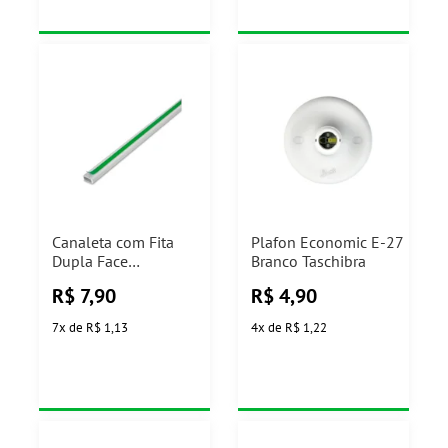
Canaleta com Fita
Plafon Economic E-27
Dupla Face
Branco Taschibra
20x10x2000mm
R$
7,90
R$
4,90
Importado ILUMI
7
x
de
R$ 1,13
4
x
de
R$ 1,22