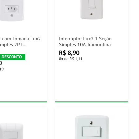
or com Tomada Lux2
Interruptor Lux2 1 Seção
imples 2PT
Simples 10A Tramontina
a
R$
8,90
8
x
de
R$ 1,11
0
,19