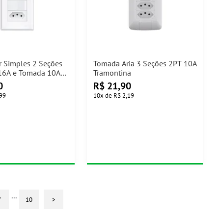
r Simples 2 Seções
Tomada Aria 3 Seções 2PT 10A
16A e Tomada 10A
Tramontina
e
0
R$
21,90
,99
10
x
de
R$ 2,19
...
7
10
>