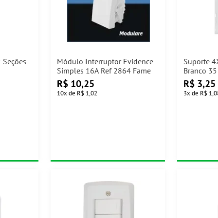
2 Seções
Módulo Interruptor Evidence
Suporte 4
Simples 16A Ref 2864 Fame
Branco 35
R$
10,25
R$
3,25
10
x
de
R$ 1,02
3
x
de
R$ 1,0