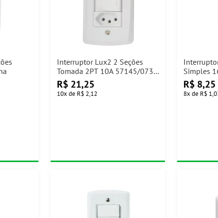
ções
Interruptor Lux2 2 Seções
Interrupto
na
Tomada 2PT 10A 57145/073
Simples 
Tramontina
R$
21,25
R$
8,25
10
x
de
R$ 2,12
8
x
de
R$ 1,0