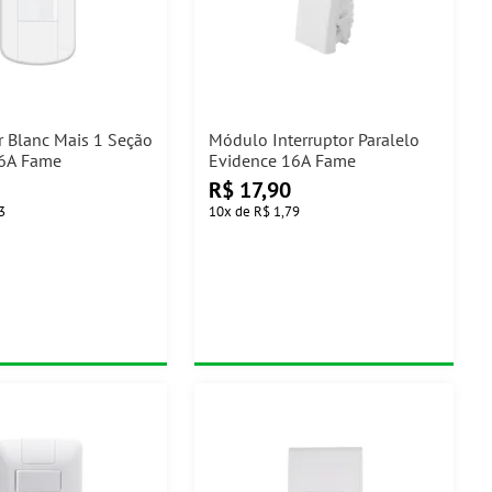
r Blanc Mais 1 Seção
Módulo Interruptor Paralelo
16A Fame
Evidence 16A Fame
R$
17,90
3
10
x
de
R$ 1,79