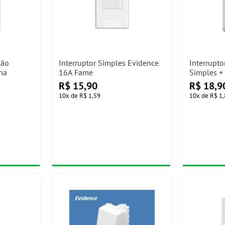
ção
Interruptor Simples Evidence
Interrupto
na
16A Fame
Simples +
Tramontin
R$
15,90
R$
18,9
10
x
de
R$ 1,59
10
x
de
R$ 1