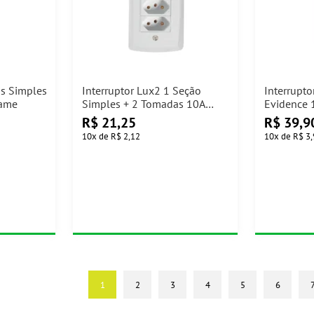
is Simples
Interruptor Lux2 1 Seção
Interrupto
Fame
Simples + 2 Tomadas 10A
Evidence 
Ref.57145/087 Tramontina
2P+T Fam
R$
21,25
R$
39,9
10
x
de
R$ 2,12
10
x
de
R$ 3
1
2
3
4
5
6