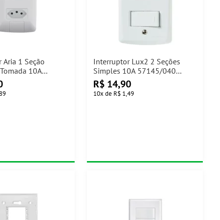
r Aria 1 Seção
Interruptor Lux2 2 Seções
 Tomada 10A
Simples 10A 57145/040
a
Tramontina
0
R$
14,90
,89
10
x
de
R$ 1,49