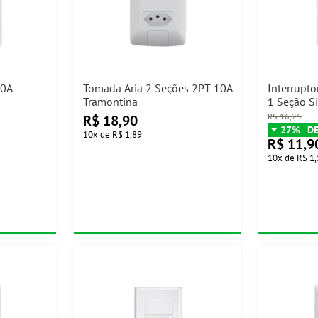
10A
Tomada Aria 2 Seções 2PT 10A
Interrupt
Tramontina
1 Seção S
Tramontin
R$
16,25
R$
18,90
27%
10
x
de
R$ 1,89
R$
11,9
10
x
de
R$ 1