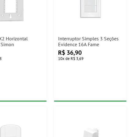
X2 Horizontal
Interruptor Simples 3 Seções
 Simon
Evidence 16A Fame
R$
36,90
8
10
x
de
R$ 3,69