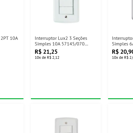
 2PT 10A
Interruptor Lux2 3 Seções
Interrupto
Simples 10A 57145/070
Simples 6
Tramontina
R$
21,25
R$
20,9
10
x
de
R$ 2,12
10
x
de
R$ 2