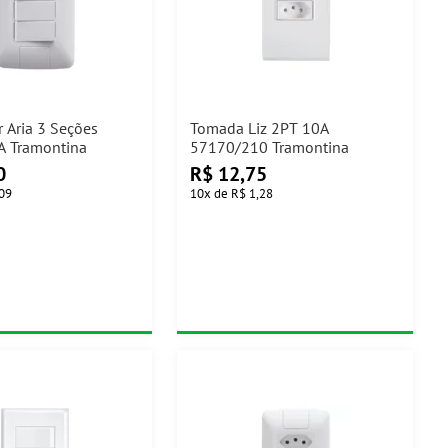
r Aria 3 Seções
Tomada Liz 2PT 10A
A Tramontina
57170/210 Tramontina
0
R$
12,75
,09
10
x
de
R$ 1,28