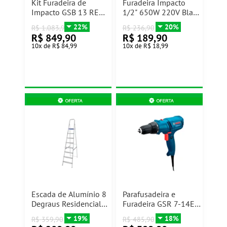
Kit Furadeira de
Furadeira Impacto
Impacto GSB 13 RE
1/2" 650W 220V Black
750W +
Decker
22%
20%
R$
1.083,90
R$
236,90
Esmerilhadeira 4 ½"
R$
849,90
R$
189,90
GWS 850 850W Bosch
10
x
de
R$ 84,99
10
x
de
R$ 18,99
Escada de Alumínio 8
Parafusadeira e
Degraus Residencial
Furadeira GSR 7-14E
Mor
400W 220V Bosch
19%
18%
R$
359,90
R$
485,90