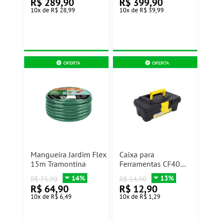
R$
289,90
R$
399,90
10
x
de
R$ 28,99
10
x
de
R$ 39,99
Mangueira Jardim Flex
Caixa para
15m Tramontina
Ferramentas CF40
30,5x15,5x11,5cm
14%
13%
R$
75,90
R$
14,90
São Bernardo
R$
64,90
R$
12,90
10
x
de
R$ 6,49
10
x
de
R$ 1,29