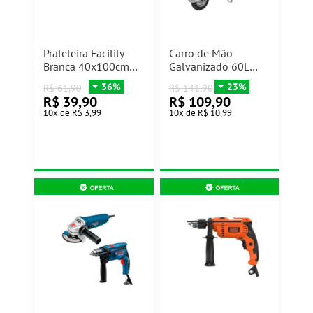
Prateleira Facility
Carro de Mão
Branca 40x100cm
Galvanizado 60L
Prat-K
Metalosa
36%
23%
R$
61,90
R$
141,90
R$
39,90
R$
109,90
10
x
de
R$ 3,99
10
x
de
R$ 10,99