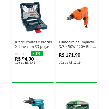
Kit de Pontas e Brocas
Furadeira de Impacto
X-Line com 33 peças
3/8 450W 220V Black
Bosch
& Decker
8%
R$
171,90
R$
102,90
R$
94,90
10
x
de
R$ 9,49
10
x
de
R$ 17,19