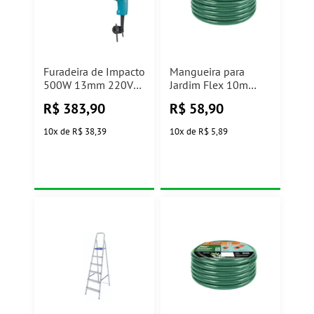
Furadeira de Impacto
Mangueira para
500W 13mm 220V
Jardim Flex 10m
Makita
Tramontina
R$
383,90
R$
58,90
10
x
de
R$ 38,39
10
x
de
R$ 5,89