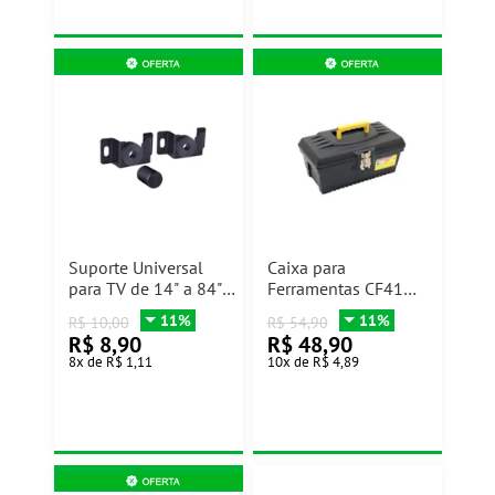
Suporte Universal
Caixa para
para TV de 14" a 84"
Ferramentas CF41
Aquário
24,5x43,5x20,5cm
11%
11%
R$
10,00
R$
54,90
São Bernardo
R$
8,90
R$
48,90
8
x
de
R$ 1,11
10
x
de
R$ 4,89