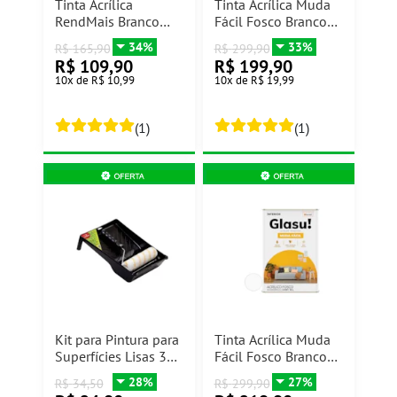
Tinta Acrílica
Tinta Acrílica Muda
RendMais Branco
Fácil Fosco Branco
Neve 15L Hidracor
Neve 18L Glasu
34%
33%
R$
165,90
R$
299,90
R$
109,90
R$
199,90
10
x
de
R$ 10,99
10
x
de
R$ 19,99
(1)
(1)
Kit para Pintura para
Tinta Acrílica Muda
Superfícies Lisas 3
Fácil Fosco Branco
peças Condor
Neve 18L Glasu
28%
27%
R$
34,50
R$
299,90