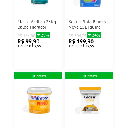
Massa Acrílica 25Kg
Sela e Pinta Branco
Balde Hidracor
Neve 15L Iquine
39%
34%
R$
164,90
R$
304,75
R$
99,90
R$
199,90
10
x
de
R$ 9,99
10
x
de
R$ 19,99