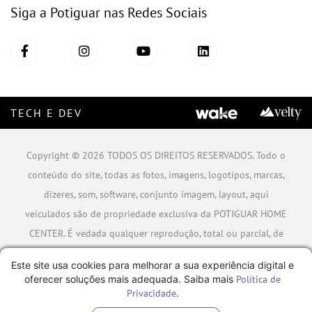
Siga a Potiguar nas Redes Sociais
TECH E DEV
Copyright © 2026 TODOS OS DIREITOS RESERVADOS. Todo o
conteúdo do site, todas as fotos, imagens, logotipos, marcas,
dizeres, som, software, conjunto imagem, layout, aqui
veiculados são de propriedade exclusiva da POTIGUAR HOME
CENTER. É vedada qualquer reprodução, total ou parcial, de
qualquer elemento de identidade, sem expressa autorização.
Este site usa cookies para melhorar a sua experiência digital e
A violação de qualquer direito mencionado implicará na
oferecer soluções mais adequada. Saiba mais
Política de
responsabilização cível e criminal nos termos da Lei.
Privacidade
.
POTIGUAR MATERIAIS DE CONSTRUÇÃO SA - CNPJ: