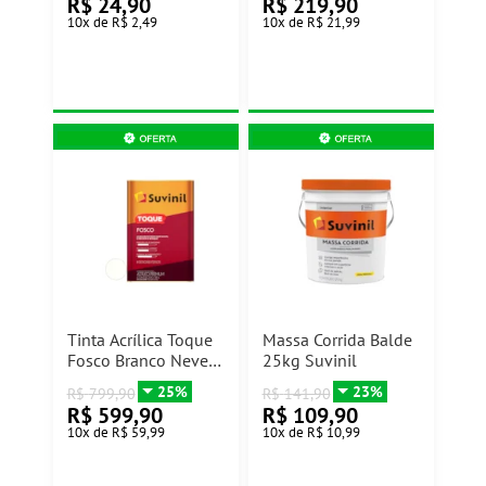
R$
24,90
R$
219,90
10
x
de
R$ 2,49
10
x
de
R$ 21,99
Tinta Acrílica Toque
Massa Corrida Balde
Fosco Branco Neve
25kg Suvinil
18L Suvinil
25%
23%
R$
799,90
R$
141,90
R$
599,90
R$
109,90
10
x
de
R$ 59,99
10
x
de
R$ 10,99