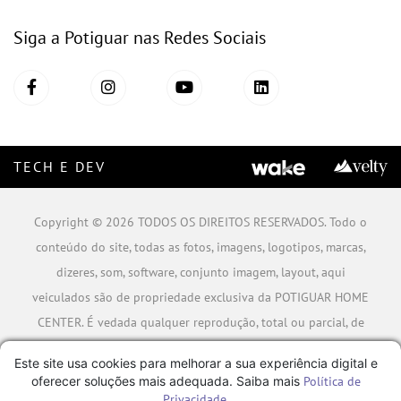
Siga a Potiguar nas Redes Sociais
TECH E DEV
Copyright © 2026 TODOS OS DIREITOS RESERVADOS. Todo o
conteúdo do site, todas as fotos, imagens, logotipos, marcas,
dizeres, som, software, conjunto imagem, layout, aqui
veiculados são de propriedade exclusiva da POTIGUAR HOME
CENTER. É vedada qualquer reprodução, total ou parcial, de
qualquer elemento de identidade, sem expressa autorização.
Este site usa cookies para melhorar a sua experiência digital e
A violação de qualquer direito mencionado implicará na
oferecer soluções mais adequada. Saiba mais
Política de
responsabilização cível e criminal nos termos da Lei.
Privacidade
.