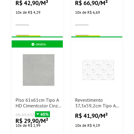
R$ 42,90/M²
R$ 66,90/M²
2,25m²
10
x
de
R$ 4,29
10
x
de
R$ 6,69
COMPRAR
COMPRAR
Piso 61x61cm Tipo A
Revestimento
HD Cimentcolor Cinza
37,3x59,2cm Tipo A
Formigres - 2,23m²
Florida White HD
40%
R$ 41,90/M²
R$ 49,83/M²
Arielle - 2,43m²
R$ 29,90/M²
10
x
de
R$ 2,99
10
x
de
R$ 4,19