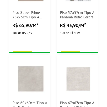
Piso Super Prime
Piso 57x57cm Tipo A
75x75cm Tipo A
Panamá Retrô Cerbras
Denver Beige Matte
- 2,62m²
R$ 65,90/M²
R$ 43,90/M²
Cerbras - 2,25m²
10
x
de
R$ 6,59
10
x
de
R$ 4,39
COMPRAR
COMPRAR
Piso 60x60cm Tipo A
Piso 67x67cm Tipo A