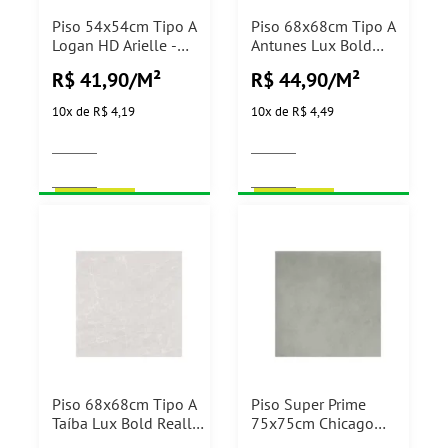
Piso 54x54cm Tipo A
Piso 68x68cm Tipo A
Logan HD Arielle -
Antunes Lux Bold
2,62m²
Realle - 3,26m²
R$ 41,90/M²
R$ 44,90/M²
10
x
de
R$ 4,19
10
x
de
R$ 4,49
COMPRAR
COMPRAR
Piso 68x68cm Tipo A
Piso Super Prime
Taíba Lux Bold Realle
75x75cm Chicago
- 3,26m²
Matte Cerbras -