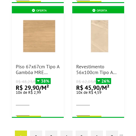
COMPRAR
COMPRAR
Piso 67x67cm Tipo A
Revestimento
Gambôa MRE
56x100cm Tipo A
Retificado Realle -
Garda Acetinado
38%
26%
R$ 48,23/M²
R$ 62,03/M²
3,16m²
Retificado Cecafi -
R$ 29,90/M²
R$ 45,90/M²
2,25m²
10
x
de
R$ 2,99
10
x
de
R$ 4,59
COMPRAR
COMPRAR
...