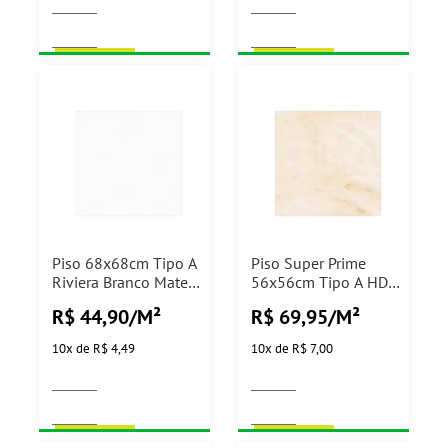
COMPRAR
COMPRAR
Piso 68x68cm Tipo A
Piso Super Prime
Riviera Branco Mate
56x56cm Tipo A HD
Arielle - 2,79m²
Milano Polido Cerbras
R$ 44,90/M²
R$ 69,95/M²
- 2,19m²
10
x
de
R$ 4,49
10
x
de
R$ 7,00
COMPRAR
COMPRAR