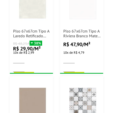
Piso 67x67cm Tipo A
Piso 67x67cm Tipo A
Laredo Retificado
Riviera Branco Mate
Arielle - 2,71m²
Retificado Arielle -
38%
R$ 47,90/M²
R$ 48,23/M²
2,71m²
R$ 29,90/M²
10
x
de
R$ 2,99
10
x
de
R$ 4,79
COMPRAR
COMPRAR