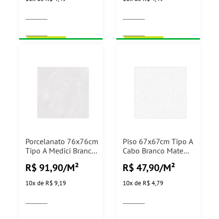
COMPRAR
COMPRAR
Porcelanato 76x76cm
Piso 67x67cm Tipo A
Tipo A Medici Branco
Cabo Branco Mate
Acetinado Pamesa -
Realle - 3,16m²
R$ 91,90/M²
R$ 47,90/M²
1,73m²
10
x
de
R$ 9,19
10
x
de
R$ 4,79