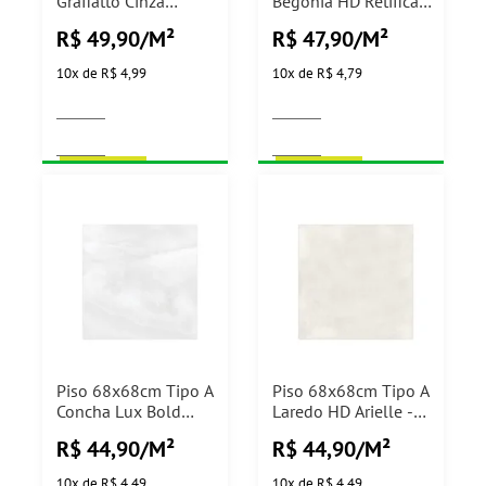
Grafiatto Cinza
Begônia HD Retificado
Formigres - 2,15m²
Arielle - 2,71m²
R$ 49,90/M²
R$ 47,90/M²
10
x
de
R$ 4,99
10
x
de
R$ 4,79
COMPRAR
COMPRAR
Piso 68x68cm Tipo A
Piso 68x68cm Tipo A
Concha Lux Bold
Laredo HD Arielle -
Realle - 3,26m²
2,79m²
R$ 44,90/M²
R$ 44,90/M²
10
x
de
R$ 4,49
10
x
de
R$ 4,49