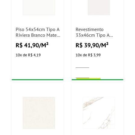
Piso 54x54cm Tipo A
Revestimento
Riviera Branco Mate
33x46cm Tipo A
Arielle - 2,62m²
Quartzo Branco
R$ 41,90/M²
R$ 39,90/M²
Cerbras - 2,23m²
10
x
de
R$ 4,19
10
x
de
R$ 3,99
COMPRAR