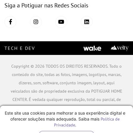
Siga a Potiguar nas Redes Sociais
TECH E DEV
Copyright © 2026 TODOS OS DIREITOS RESERVADOS. Todo o
conteúdo do site, todas as fotos, imagens, logotipos, marcas,
dizeres, som, software, conjunto imagem, layout, aqui
veiculados são de propriedade exclusiva da POTIGUAR HOME
CENTER. É vedada qualquer reprodução, total ou parcial, de
qualquer elemento de identidade, sem expressa autorização.
Este site usa cookies para melhorar a sua experiência digital e
A violação de qualquer direito mencionado implicará na
oferecer soluções mais adequada. Saiba mais
Política de
responsabilização cível e criminal nos termos da Lei.
Privacidade
.
POTIGUAR MATERIAIS DE CONSTRUÇÃO SA - CNPJ: