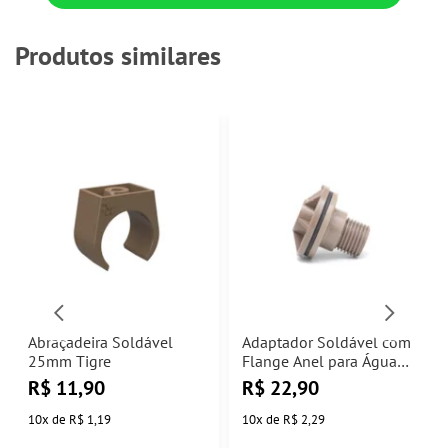
Produtos similares
Abraçadeira Soldável
Adaptador Soldável com
25mm Tigre
Flange Anel para Água
20mm Tigre
R$
11,90
R$
22,90
10
x
de
R$ 1,19
10
x
de
R$ 2,29