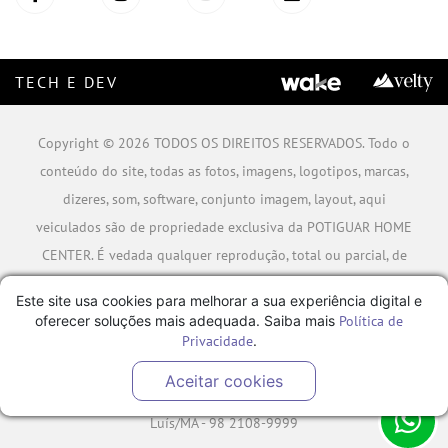
TECH E DEV
Copyright © 2026 TODOS OS DIREITOS RESERVADOS. Todo o
conteúdo do site, todas as fotos, imagens, logotipos, marcas,
dizeres, som, software, conjunto imagem, layout, aqui
veiculados são de propriedade exclusiva da POTIGUAR HOME
CENTER. É vedada qualquer reprodução, total ou parcial, de
qualquer elemento de identidade, sem expressa autorização.
Este site usa cookies para melhorar a sua experiência digital e
A violação de qualquer direito mencionado implicará na
oferecer soluções mais adequada. Saiba mais
Política de
responsabilização cível e criminal nos termos da Lei.
Privacidade
.
POTIGUAR MATERIAIS DE CONSTRUÇÃO SA - CNPJ:
Aceitar cookies
06.778.591/0001-09 - Rua Caminho da Boiada Nº 354, São
Luís/MA - 98 2108-9999