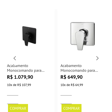
Acabamento
Acabamento
Monocomando para
Monocomando para
Chuveiro Alta Pressão
Chuveiro e Ducha Lift
R$
1.079,90
R$
649,90
1/2" Lift Ônix Docol
Cromado Docol
10
x
de
R$ 107,99
10
x
de
R$ 64,99
COMPRAR
COMPRAR