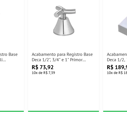
stro Base
Acabamento para Registro Base
Acabament
li
Deca 1/2", 3/4" e 1" Primor
Deca 1/2, 
Cromado Docol
R$
73,92
R$
189,
10
x
de
R$ 7,39
10
x
de
R$ 1