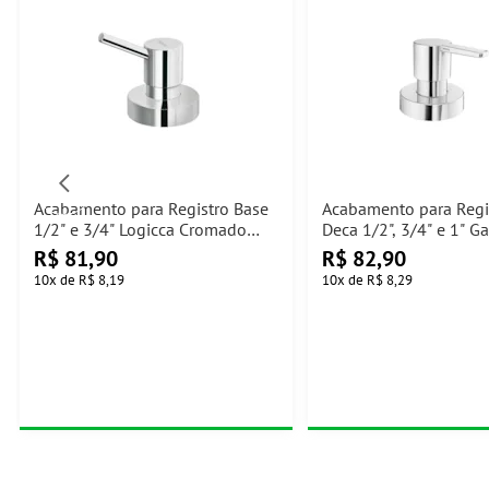
Acabamento para Registro Base
Acabamento para Regi
1/2" e 3/4" Logicca Cromado
Deca 1/2", 3/4" e 1" Ga
Docol
Cromado Docol
R$
81,90
R$
82,90
10
x
de
R$ 8,19
10
x
de
R$ 8,29