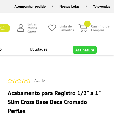
Acompanhar pedido
Nossas Lojas
Televendas
Entrar
Lista de
Carrinho de
Minha
Favoritos
Compras
Conta
o
Utilidades
Assinatura
Avalie
Acabamento para Registro 1/2" a 1"
Slim Cross Base Deca Cromado
Perflex