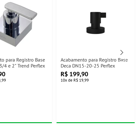
o para Registro Base
Acabamento para Registro Base
3/4 e 2" Trend Perflex
Deca DN15-20-25 Perflex
90
R$
199,90
8,99
10
x
de
R$ 19,99