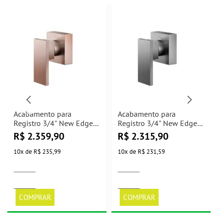
Acabamento para
Acabamento para
Registro 3/4" New Edge
Registro 3/4" New Edge
Cobre Escovado Docol
Grafite Escovado Docol
R$
2.359,90
R$
2.315,90
10
x
de
R$ 235,99
10
x
de
R$ 231,59
COMPRAR
COMPRAR