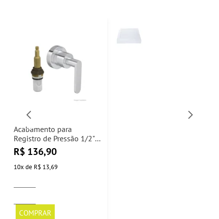
Acabamento para
Registro de Pressão 1/2" e
3/4" com Mecanismo Flex
R$
136,90
Plus Cromado
4916.C21.PQ Deca
10
x
de
R$ 13,69
COMPRAR