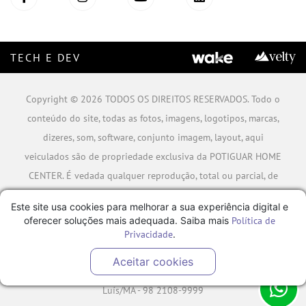
TECH E DEV
Copyright © 2026 TODOS OS DIREITOS RESERVADOS. Todo o
conteúdo do site, todas as fotos, imagens, logotipos, marcas,
dizeres, som, software, conjunto imagem, layout, aqui
veiculados são de propriedade exclusiva da POTIGUAR HOME
CENTER. É vedada qualquer reprodução, total ou parcial, de
qualquer elemento de identidade, sem expressa autorização.
Este site usa cookies para melhorar a sua experiência digital e
A violação de qualquer direito mencionado implicará na
oferecer soluções mais adequada. Saiba mais
Política de
responsabilização cível e criminal nos termos da Lei.
Privacidade
.
POTIGUAR MATERIAIS DE CONSTRUÇÃO SA - CNPJ:
Aceitar cookies
06.778.591/0001-09 - Rua Caminho da Boiada Nº 354, São
Luís/MA - 98 2108-9999