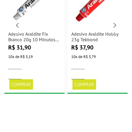
Adesivo Araldite Fix
Adesivo Araldite Hobby
Branco 20g 10 Minutos
23g Tekbond
Tekbond
R$
31,90
R$
37,90
10
x
de
R$ 3,19
10
x
de
R$ 3,79
COMPRAR
COMPRAR