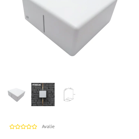
Avalie