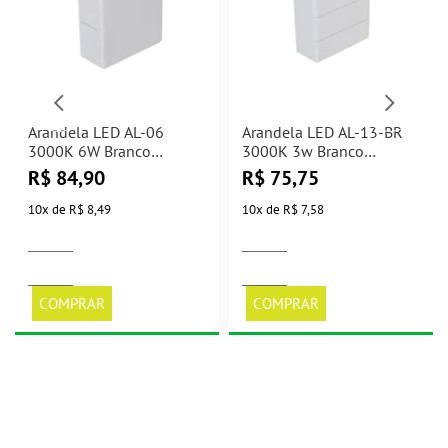
Arandela LED AL-06
Arandela LED AL-13-BR
3000K 6W Branco
3000K 3w Branco
Nitrolux
Nitrolux
R$
84,90
R$
75,75
10
x
de
R$ 8,49
10
x
de
R$ 7,58
COMPRAR
COMPRAR