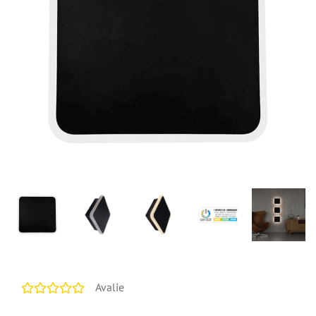
Avalie