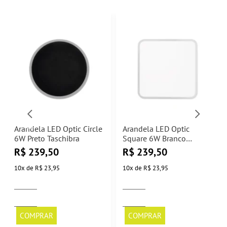
Arandela LED Optic Circle
Arandela LED Optic
6W Preto Taschibra
Square 6W Branco
Taschibra
R$
239,50
R$
239,50
10
x
de
R$ 23,95
10
x
de
R$ 23,95
COMPRAR
COMPRAR