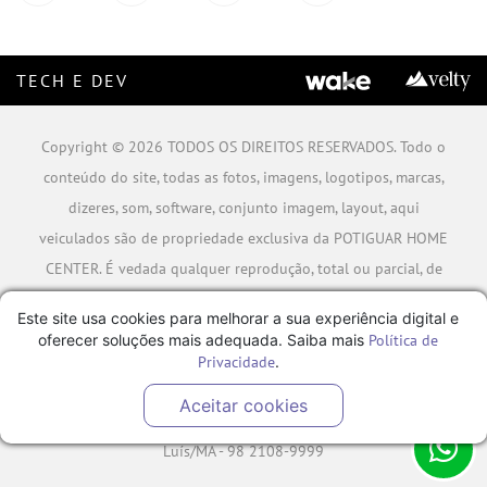
TECH E DEV
Copyright © 2026 TODOS OS DIREITOS RESERVADOS. Todo o
conteúdo do site, todas as fotos, imagens, logotipos, marcas,
dizeres, som, software, conjunto imagem, layout, aqui
veiculados são de propriedade exclusiva da POTIGUAR HOME
CENTER. É vedada qualquer reprodução, total ou parcial, de
qualquer elemento de identidade, sem expressa autorização.
Este site usa cookies para melhorar a sua experiência digital e
A violação de qualquer direito mencionado implicará na
oferecer soluções mais adequada. Saiba mais
Política de
responsabilização cível e criminal nos termos da Lei.
Privacidade
.
POTIGUAR MATERIAIS DE CONSTRUÇÃO SA - CNPJ:
Aceitar cookies
06.778.591/0001-09 - Rua Caminho da Boiada Nº 354, São
Luís/MA - 98 2108-9999