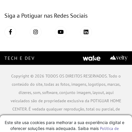
Siga a Potiguar nas Redes Sociais
TECH E DEV
Copyright © 2026 TODOS OS DIREITOS RESERVADOS. Todo o
conteúdo do site, todas as fotos, imagens, logotipos, marcas,
dizeres, som, software, conjunto imagem, layout, aqui
veiculados são de propriedade exclusiva da POTIGUAR HOME
CENTER. É vedada qualquer reprodução, total ou parcial, de
qualquer elemento de identidade, sem expressa autorização.
Este site usa cookies para melhorar a sua experiência digital e
A violação de qualquer direito mencionado implicará na
oferecer soluções mais adequada. Saiba mais
Política de