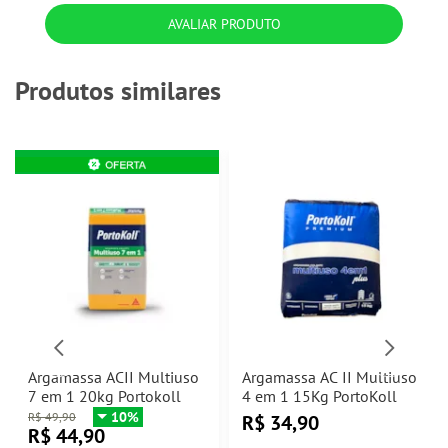
AVALIAR PRODUTO
Produtos similares
Argamassa ACII Multiuso
Argamassa AC II Multiuso
7 em 1 20kg Portokoll
4 em 1 15Kg PortoKoll
10%
R$
49,90
R$
34,90
R$
44,90