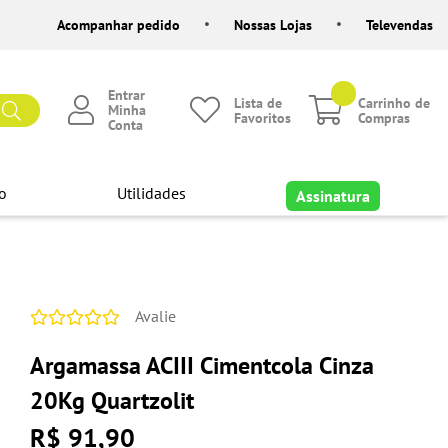
Acompanhar pedido
Nossas Lojas
Televendas
Entrar
Lista de
Carrinho de
Minha
Favoritos
Compras
Conta
o
Utilidades
Assinatura
Avalie
Argamassa ACIII Cimentcola Cinza
20Kg Quartzolit
R$ 91,90