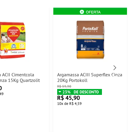
 ACII Cimentcola
Argamassa ACIII Superflex Cinza
nza 15Kg Quartzolit
20Kg Portokoll
R$
59,90
0
23%
49
R$
45,90
10
x
de
R$ 4,59