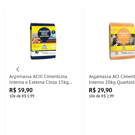
Argamassa ACIII Cimentcola
Argamassa ACI Ciment
Interna e Externa Cinza 15kg
Interno 20kg Quartzol
Quartzolit
R$
59,90
R$
29,90
10
x
de
R$ 5,99
10
x
de
R$ 2,99