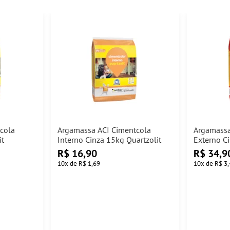
cola
Argamassa ACI Cimentcola
Argamassa
it
Interno Cinza 15kg Quartzolit
Externo Ci
R$
16,90
R$
34,9
10
x
de
R$ 1,69
10
x
de
R$ 3,