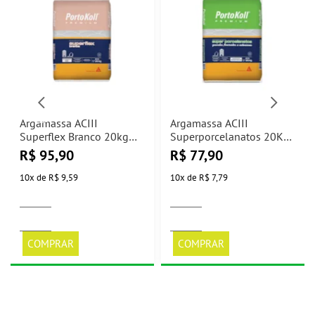
Argamassa ACIII
Argamassa ACIII
Superflex Branco 20kg
Superporcelanatos 20Kg
Portokoll
Portokoll
R$
95,90
R$
77,90
10
x
de
R$ 9,59
10
x
de
R$ 7,79
COMPRAR
COMPRAR