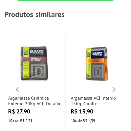
Produtos similares
Argamassa Cerâmica
Argamassa ACI Interno
Externo 20Kg ACII Durafix
15Kg Durafix
R$
27,90
R$
13,90
10
x
de
R$ 2,79
10
x
de
R$ 1,39