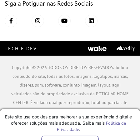
Siga a Potiguar nas Redes Sociais
TECH E DEV
Copyright © 2026 TODOS OS DIREITOS RESERVADOS. Todo o
conteúdo do site, todas as fotos, imagens, logotipos, marcas,
dizeres, som, software, conjunto imagem, layout, aqui
veiculados são de propriedade exclusiva da POTIGUAR HOME
CENTER. É vedada qualquer reprodução, total ou parcial, de
qualquer elemento de identidade, sem expressa autorização.
Este site usa cookies para melhorar a sua experiência digital e
A violação de qualquer direito mencionado implicará na
oferecer soluções mais adequada. Saiba mais
Política de
responsabilização cível e criminal nos termos da Lei.
Privacidade
.
POTIGUAR MATERIAIS DE CONSTRUÇÃO SA - CNPJ: