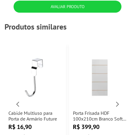
AVALIAR PRODUTO
Produtos similares
Cabide Multiuso para
Porta Frisada HDF
Porta de Armário Future
100x210cm Branco Soft 2
Rocha Porta
R$
16,90
R$
399,90