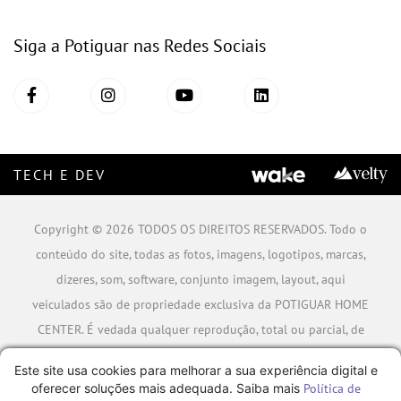
Siga a Potiguar nas Redes Sociais
TECH E DEV
Copyright © 2026 TODOS OS DIREITOS RESERVADOS. Todo o
conteúdo do site, todas as fotos, imagens, logotipos, marcas,
dizeres, som, software, conjunto imagem, layout, aqui
veiculados são de propriedade exclusiva da POTIGUAR HOME
CENTER. É vedada qualquer reprodução, total ou parcial, de
qualquer elemento de identidade, sem expressa autorização.
Este site usa cookies para melhorar a sua experiência digital e
A violação de qualquer direito mencionado implicará na
oferecer soluções mais adequada. Saiba mais
Política de