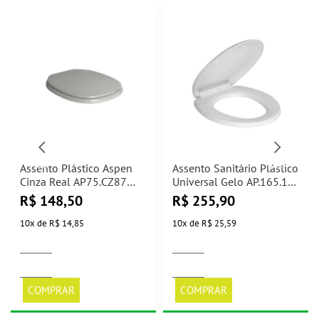
Assento Plástico Aspen
Assento Sanitário Plástico
Cinza Real AP75.CZ87
Universal Gelo AP.165.17
Deca
Deca
R$
148,50
R$
255,90
10
x
de
R$ 14,85
10
x
de
R$ 25,59
COMPRAR
COMPRAR