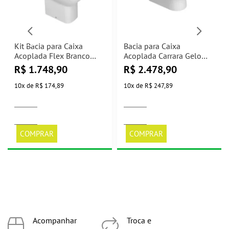
Kit Bacia para Caixa
Bacia para Caixa
Acoplada Flex Branco
Acoplada Carrara Gelo
KP.381.17 Deca
P.606.17 Deca
R$
1.748,90
R$
2.478,90
10
x
de
R$ 174,89
10
x
de
R$ 247,89
COMPRAR
COMPRAR
Acompanhar
Troca e