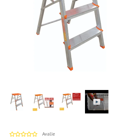
Avalie