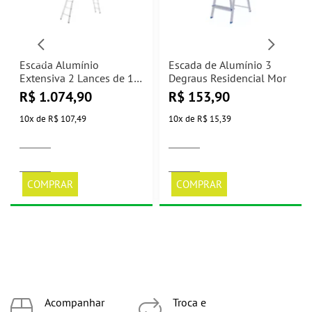
Escada Alumínio
Escada de Alumínio 3
Extensiva 2 Lances de 12
Degraus Residencial Mor
Degraus Mor
R$
1.074,90
R$
153,90
10
x
de
R$ 107,49
10
x
de
R$ 15,39
COMPRAR
COMPRAR
Acompanhar
Troca e