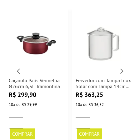
Caçarola Paris Vermelha
Fervedor com Tampa Inox
Ø26cm 6,3L Tramontina
Solar com Tampa 14cm
2L Tramontina
R$
299,90
R$
363,25
10
x
de
R$ 29,99
10
x
de
R$ 36,32
COMPRAR
COMPRAR