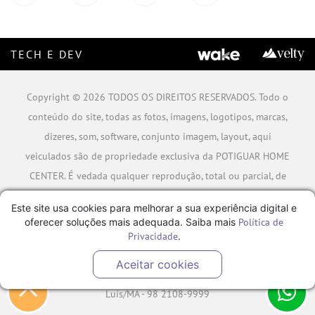
TECH E DEV
Copyright © 2026 TODOS OS DIREITOS RESERVADOS. Todo o
conteúdo do site, todas as fotos, imagens, logotipos, marcas,
dizeres, som, software, conjunto imagem, layout, aqui
veiculados são de propriedade exclusiva da POTIGUAR HOME
CENTER. É vedada qualquer reprodução, total ou parcial, de
qualquer elemento de identidade, sem expressa autorização.
Este site usa cookies para melhorar a sua experiência digital e
A violação de qualquer direito mencionado implicará na
oferecer soluções mais adequada. Saiba mais
Política de
responsabilização cível e criminal nos termos da Lei.
Privacidade
.
POTIGUAR MATERIAIS DE CONSTRUÇÃO SA - CNPJ:
Aceitar cookies
06.778.591/0001-09 - Rua Caminho da Boiada Nº 354, São
Luís/MA - 98 2108-9999