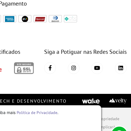
 Pagamento
tificados
Siga a Potiguar nas Redes Sociais
TECH E DESENVOLVIMENTO
aiba mais
Política de Privacidade
.
ware, conjunto imagem, layout, aqui veiculados são de propriedade
torização. A violação de qualquer direito mencionado implicará na