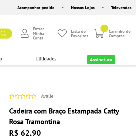
Acompanhar pedido
Nossas Lojas
Televendas
Entrar
Lista de
Carrinho de
Minha
Favoritos
Compras
Conta
o
Utilidades
Assinatura
Avalie
Cadeira com Braço Estampada Catty
Rosa Tramontina
R$ 62,90