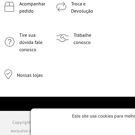
Acompanhar
Troca e
pedido
Devolução
Tire sua
Trabalhe
dúvida fale
conosco
conosco
Nossas lojas
Este site usa cookies para melh
Copyright © 2026 TODOS OS DIREITOS RESERVADOS. Todo o conteúdo d
exclusiva da POTIGUAR HOME CENTER. É vedada qualquer reprodução,