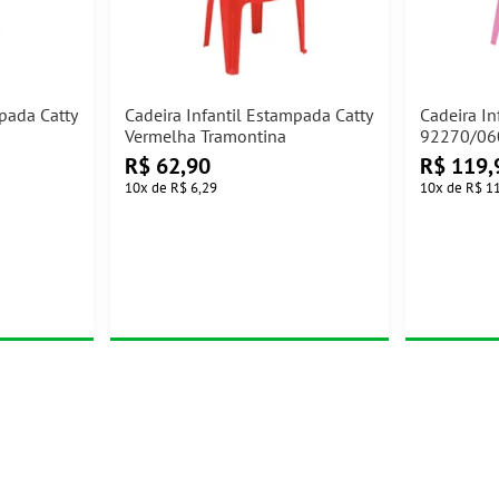
mpada Catty
Cadeira Infantil Estampada Catty
Cadeira In
Vermelha Tramontina
92270/06
R$
62,90
R$
119,
10
x
de
R$ 6,29
10
x
de
R$ 1