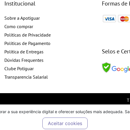
Institucional
Formas de
Sobre a Apotiguar
Como comprar
Políticas de Privacidade
Políticas de Pagamento
Selos e Cer
Política de Entregas
Dúvidas Frequentes
Clube Potiguar
Transparencia Salarial
orar a sua experiência digital e oferecer soluções mais adequada. S
o site, todas as fotos, imagens, logotipos, marcas, dizeres, som, soft
Aceitar cookies
 total ou parcial, de qualquer elemento de identidade, sem expressa au