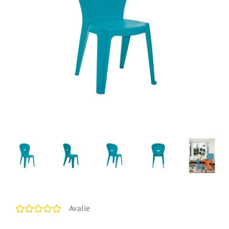
Avalie