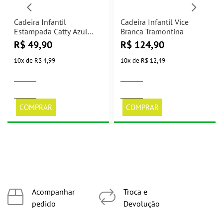
Cadeira Infantil
Cadeira Infantil Vice
Estampada Catty Azul
Branca Tramontina
Tramontina
R$
49,90
R$
124,90
10
x
de
R$ 4,99
10
x
de
R$ 12,49
COMPRAR
COMPRAR
Acompanhar
Troca e
pedido
Devolução