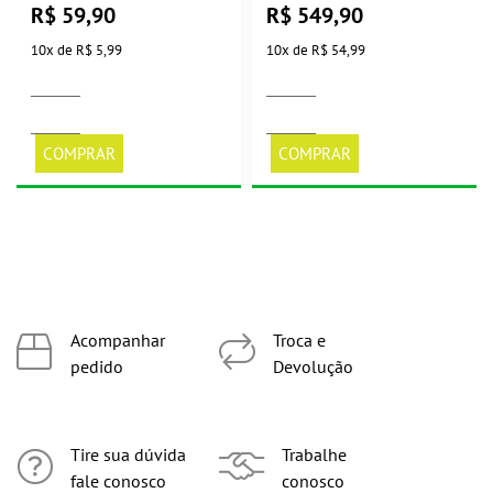
Casa OK
R$
59,90
R$
549,90
10
x
de
R$ 5,99
10
x
de
R$ 54,99
COMPRAR
COMPRAR
Acompanhar
Troca e
pedido
Devolução
Tire sua dúvida
Trabalhe
fale conosco
conosco