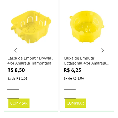
Caixa de Embutir Drywall
Caixa de Embutir
4x4 Amarela Tramontina
Octagonal 4x4 Amarela
Tramontina
R$
8,50
R$
6,25
8
x
de
R$ 1,06
6
x
de
R$ 1,04
COMPRAR
COMPRAR