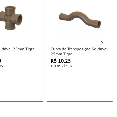
oldável 25mm Tigre
Curva de Transposição Soldável
25mm Tigre
0
R$
10,25
79
10
x
de
R$ 1,02