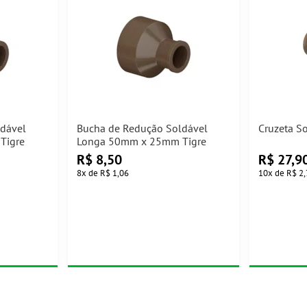
ldável
Bucha de Redução Soldável
Cruzeta S
Tigre
Longa 50mm x 25mm Tigre
R$
8,50
R$
27,9
8
x
de
R$ 1,06
10
x
de
R$ 2,