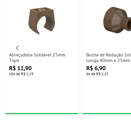
Abraçadeira Soldável 25mm
Bucha de Redução So
Tigre
Longa 40mm x 25mm 
R$
11,90
R$
6,90
10
x
de
R$ 1,19
6
x
de
R$ 1,15