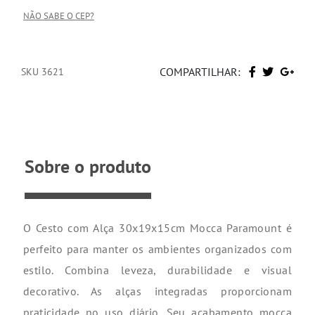
valoriza diferentes estilos de decoração.
Características:
Marca: Paramount
Cor: Mocca
Formato retangular
Alças integradas
Ideal para organizar mantas, toalhas, produtos de
higiene, livros ou objetos decorativos
Solução funcional e charmosa para organização e
decoração
Dimensões:
Altura: 15cm
Largura: 19cm