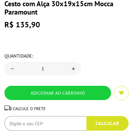
NÃO SABE O CEP?
COMPARTILHAR:
SKU 3621
Sobre o produto
O Cesto com Alça 30x19x15cm Mocca Paramount é
perfeito para manter os ambientes organizados com
estilo. Combina leveza, durabilidade e visual
decorativo. As alças integradas proporcionam
praticidade no uso diário. Seu acabamento mocca