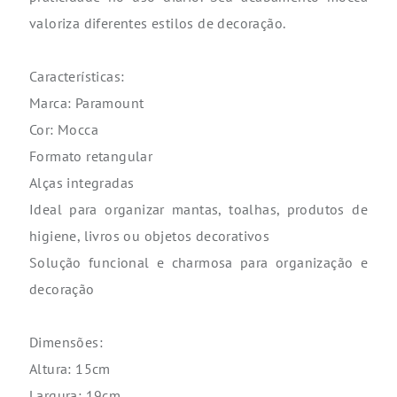
Comprimento: 30cm.
Avaliação dos clientes
Nota
0,0
Excelente
Muito bom
Bom
Ruim