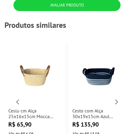
COMPRAR
COMPRAR
Acompanhar
Troca e
pedido
Devolução
Tire sua dúvida
Trabalhe
fale conosco
conosco