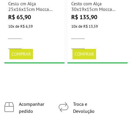
Cesto cm Alça
Cesto com Alça
25x16x15cm Mocca
30x19x15cm Mocca
Paramount
Paramount
R$
65,90
R$
135,90
10
x
de
R$ 6,59
10
x
de
R$ 13,59
COMPRAR
COMPRAR
Acompanhar
Troca e
pedido
Devolução