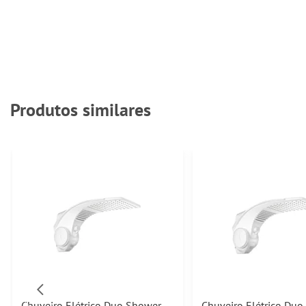
Produtos similares
Chuveiro Elétrico Duo Shower
Chuveiro Elétrico Du