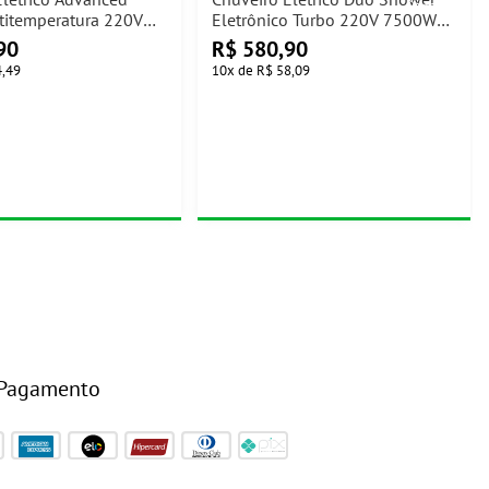
titemperatura 220V
Eletrônico Turbo 220V 7500W
enzetti
Lorenzetti
90
R$
580,90
4,49
10
x
de
R$ 58,09
 Pagamento