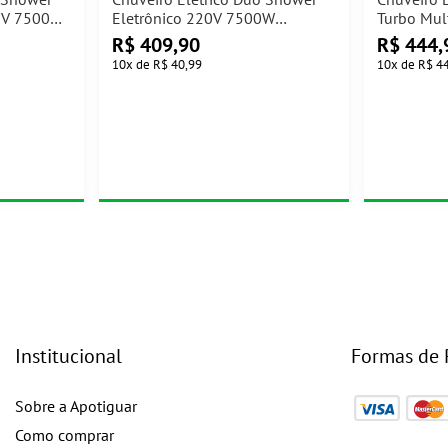
20V 7500W
Eletrônico 220V 7500W
Turbo Mul
Lorenzetti
7500W Lor
R$
409,90
R$
444,
10
x
de
R$ 40,99
10
x
de
R$ 4
Institucional
Formas de
Sobre a Apotiguar
Como comprar