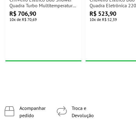
Quadra Turbo Multitemperatura
Quadra Eletrônica 2
220V 7500W Lorenzetti
Lorenzetti
R$
706,90
R$
523,90
10
x
de
R$ 70,69
10
x
de
R$ 52,39
Acompanhar
Troca e
pedido
Devolução