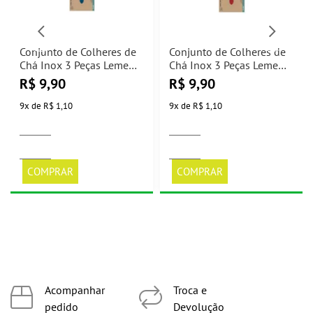
Conjunto de Colheres de
Conjunto de Colheres de
Chá Inox 3 Peças Leme
Chá Inox 3 Peças Leme
Azul Tramontina
Vermelha Tramontina
R$
9,90
R$
9,90
9
x
de
R$ 1,10
9
x
de
R$ 1,10
COMPRAR
COMPRAR
Acompanhar
Troca e
pedido
Devolução