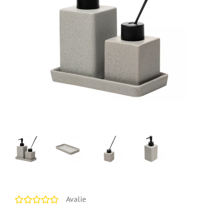
Avalie