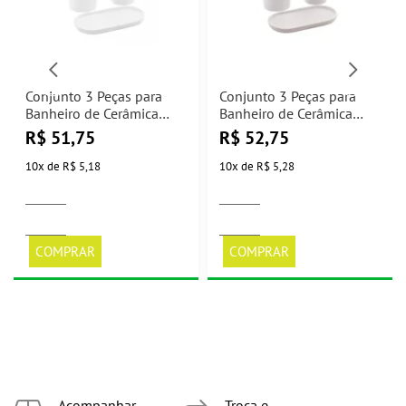
Conjunto 3 Peças para
Conjunto 3 Peças para
Banheiro de Cerâmica
Banheiro de Cerâmica
Londres Branco e Prata
Londres Branco e Rosé
R$
51,75
R$
52,75
Lyor
Lyor
10
x
de
R$ 5,18
10
x
de
R$ 5,28
COMPRAR
COMPRAR
Acompanhar
Troca e