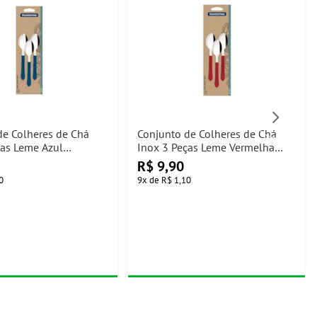
de Colheres de Chá
Conjunto de Colheres de Chá
ças Leme Azul
Inox 3 Peças Leme Vermelha
a
Tramontina
R$
9,90
0
9
x
de
R$ 1,10