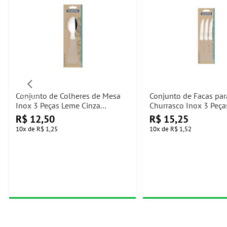
Conjunto de Colheres de Mesa
Conjunto de Facas par
Inox 3 Peças Leme Cinza
Churrasco Inox 3 Peç
Tramontina
Cinza Tramontina
R$
12,50
R$
15,25
10
x
de
R$ 1,25
10
x
de
R$ 1,52