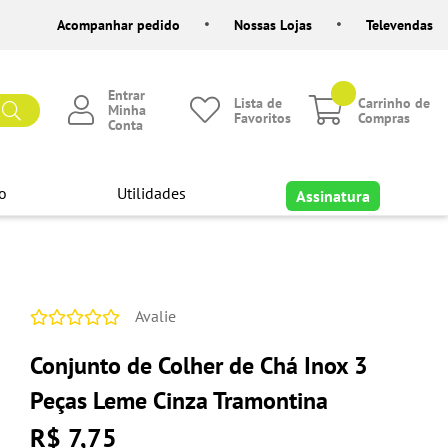
Acompanhar pedido
Nossas Lojas
Televendas
Entrar
Lista de
Carrinho de
Minha
Favoritos
Compras
Conta
o
Utilidades
Assinatura
Avalie
Conjunto de Colher de Chá Inox 3
Peças Leme Cinza Tramontina
R$ 7,75