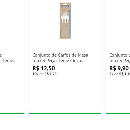
a
Conjunto de Garfos de Mesa
Conjunto 
as Leme
Inox 3 Peças Leme Cinza
Inox 3 Pe
Tramontina
Tramontin
R$
12,50
R$
9,90
10
x
de
R$ 1,25
9
x
de
R$ 1,1