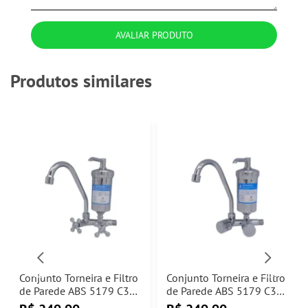
AVALIAR PRODUTO
Produtos similares
Conjunto Torneira e Filtro
Conjunto Torneira e Filtro
de Parede ABS 5179 C33
de Parede ABS 5179 C35
1/4 de Volta Jed Metais
1/4 de Volta Jed Metais