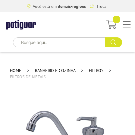
Você está em
demais-regioes
Trocar
HOME
BANHEIRO E COZINHA
FILTROS
FILTROS DE METAIS