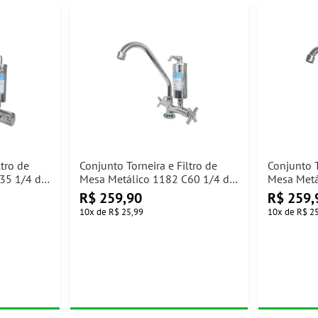
ltro de
Conjunto Torneira e Filtro de
Conjunto T
35 1/4 de
Mesa Metálico 1182 C60 1/4 de
Mesa Metá
Volta Jed Metais
volta Jed 
R$
259,90
R$
259,
10
x
de
R$ 25,99
10
x
de
R$ 2