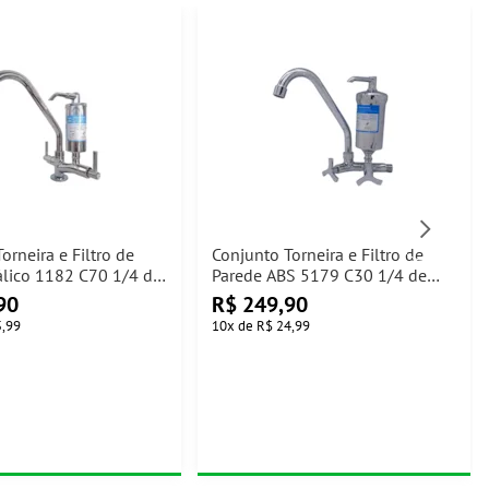
orneira e Filtro de
Conjunto Torneira e Filtro de
lico 1182 C70 1/4 de
Parede ABS 5179 C30 1/4 de
Metais
Volta Jed Metais
90
R$
249,90
5,99
10
x
de
R$ 24,99