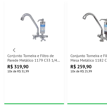
Conjunto Torneira e Filtro de
Conjunto Torneira e Fi
Parede Metálico 1179 C33 1/4
Mesa Metálico 1182 C
de Volta Jed Metais
Volta Jed Metais
R$
319,90
R$
259,90
10
x
de
R$ 31,99
10
x
de
R$ 25,99