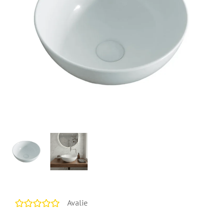
Avalie