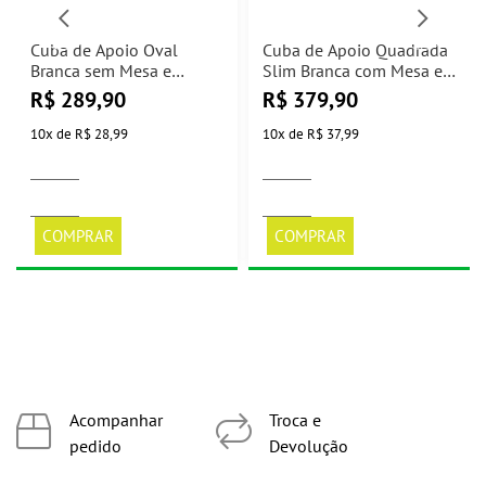
Cuba de Apoio Oval
Cuba de Apoio Quadrada
Branca sem Mesa e
Slim Branca com Mesa e
Válvula Click
Válvula Click
R$
289,90
R$
379,90
40x33x14cm Casa Ok
42x42x15,5cm Casa Ok
10
x
de
R$ 28,99
10
x
de
R$ 37,99
COMPRAR
COMPRAR
Acompanhar
Troca e
pedido
Devolução