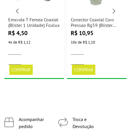
Emenda T Femea Coaxial
Conector Coaxial Com
(Blister 1 Unidade) Foxlux
Pressao Rg59 (Blister
2Un) Foxlux
R$
4,50
R$
10,95
4
x
de
R$ 1,12
10
x
de
R$ 1,10
COMPRAR
COMPRAR
Acompanhar
Troca e
pedido
Devolução