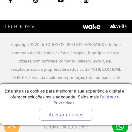
TECH E DEV
Copyright © 2026 TODOS OS DIREITOS RESERVADOS. Todo o
conteúdo do site, todas as fotos, imagens, logotipos, marcas,
dizeres, som, software, conjunto imagem, layout, aqui
veiculados são de propriedade exclusiva da POTIGUAR HOME
CENTER. É vedada qualquer reprodução, total ou parcial, de
qualquer elemento de identidade, sem expressa autorização.
Este site usa cookies para melhorar a sua experiência digital e
A violação de qualquer direito mencionado implicará na
oferecer soluções mais adequada. Saiba mais
Política de
responsabilização cível e criminal nos termos da Lei.
Privacidade
.
POTIGUAR MATERIAIS DE CONSTRUÇÃO SA - CNPJ:
Aceitar cookies
06.778.591/0001-09 - Rua Caminho da Boiada Nº 354, São
Luís/MA - 98 2108-9999