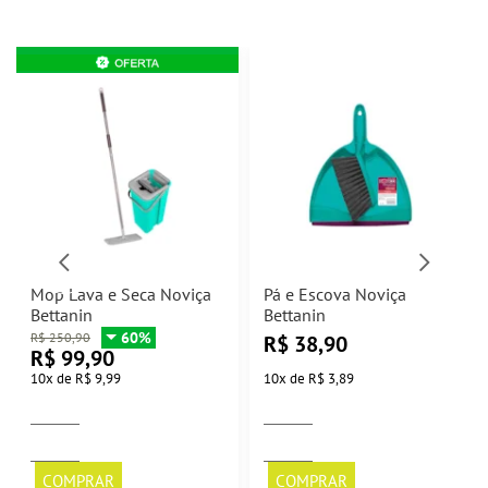
Mop Lava e Seca Noviça
Pá e Escova Noviça
Bettanin
Bettanin
60%
R$
250,90
R$
38,90
R$
99,90
10
x
de
R$ 9,99
10
x
de
R$ 3,89
COMPRAR
COMPRAR