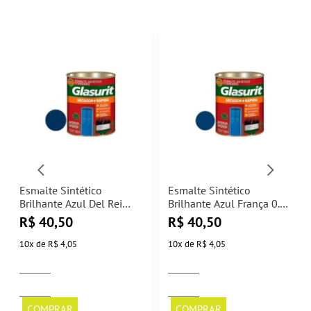
Esmalte Sintético
Esmalte Sintético
Brilhante Azul Del Rei
Brilhante Azul França 0.9L
0.9L Glasurit
Glasurit
R$
40,50
R$
40,50
10
x
de
R$ 4,05
10
x
de
R$ 4,05
COMPRAR
COMPRAR