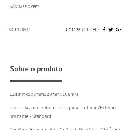
NÃO SABE O CEP?
COMPARTILHAR:
SKU 128511
Sobre o produto
121mmx108mm120mmx108mm
Uso - Acabamento e Categoria: Interno/Externo -
Brilhante - Standard
Demão e Rendimento: De 2 a 3 Demãos - 12m² por