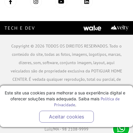
TECH E DEV
Copyright © 2026 TODOS OS DIREITOS RESERVADOS. Todo o
conteúdo do site, todas as fotos, imagens, logotipos, marcas,
dizeres, som, software, conjunto imagem, layout, aqui
veiculados são de propriedade exclusiva da POTIGUAR HOME
CENTER. É vedada qualquer reprodução, total ou parcial, de
qualquer elemento de identidade, sem expressa autorização.
Este site usa cookies para melhorar a sua experiência digital e
A violação de qualquer direito mencionado implicará na
oferecer soluções mais adequada. Saiba mais
Política de
responsabilização cível e criminal nos termos da Lei.
Privacidade
.
POTIGUAR MATERIAIS DE CONSTRUÇÃO SA - CNPJ:
Aceitar cookies
06.778.591/0001-09 - Rua Caminho da Boiada Nº 354, São
Luís/MA - 98 2108-9999